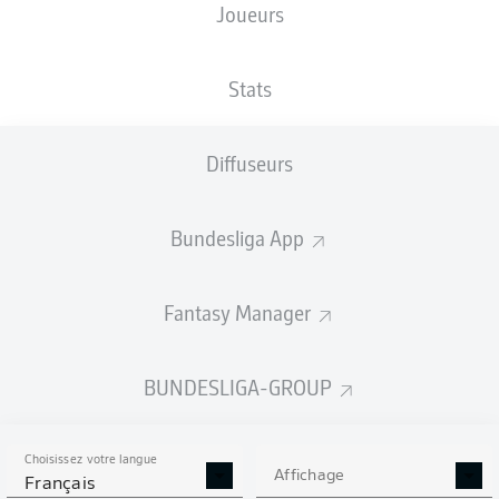
Joueurs
NATIONALITÉ
03.02.2005
TAILLE
CHE
, ITA
21 ANS
188 CM
Stats
Competition
Diffuseurs
Bundesliga
Season
Bundesliga App
2026/2027
Fantasy Manager
STATS DE LA SAISON
BUNDESLIGA-GROUP
2026/2027
Choisissez votre langue
Affichage
Français