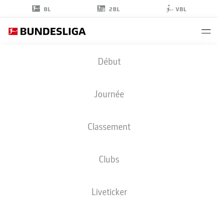
2BL
BL
VBL
ALESSANDRO
Début
VOGT
24
Journée
Classement
ATTAQUANT
Clubs
HOFFENHEIM
STATS DE LA SAISON 2026/2027
BUTS
COÉQUIPIERS
Liveticker