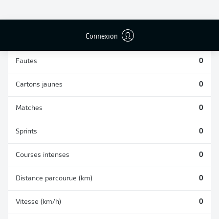
TACLES
DUELS AÉRIENS
RÉUSSIS
REMPORTÉS
0
0
Connexion
Fautes
0
Cartons jaunes
0
Matches
0
Sprints
0
Courses intenses
0
Distance parcourue (km)
0
Vitesse (km/h)
0