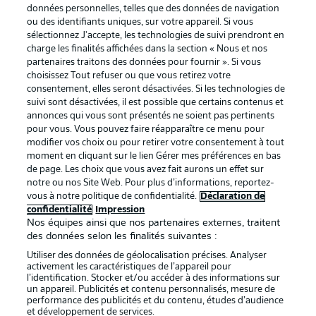
données personnelles, telles que des données de navigation
ou des identifiants uniques, sur votre appareil. Si vous
sélectionnez J'accepte, les technologies de suivi prendront en
La publicité
Conditions d’utilisation des
charge les finalités affichées dans la section « Nous et nos
partenaires traitons des données pour fournir ». Si vous
services
choisissez Tout refuser ou que vous retirez votre
consentement, elles seront désactivées. Si les technologies de
Mentions Légales
Gérer mes préférences
suivi sont désactivées, il est possible que certains contenus et
Déclaration de
Diffuseurs
annonces qui vous sont présentés ne soient pas pertinents
pour vous. Vous pouvez faire réapparaître ce menu pour
confidentialité
modifier vos choix ou pour retirer votre consentement à tout
moment en cliquant sur le lien Gérer mes préférences en bas
Travaux
Contact
de page. Les choix que vous avez fait aurons un effet sur
Impression
Joueurs
notre ou nos Site Web. Pour plus d’informations, reportez-
vous à notre politique de confidentialité.
Déclaration de
confidentialité
Impression
Nos équipes ainsi que nos partenaires externes, traitent
des données selon les finalités suivantes :
Utiliser des données de géolocalisation précises. Analyser
activement les caractéristiques de l’appareil pour
l’identification. Stocker et/ou accéder à des informations sur
un appareil. Publicités et contenu personnalisés, mesure de
performance des publicités et du contenu, études d’audience
et développement de services.