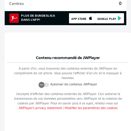
Centres
0
PLUS DE BUNDESLIGA
APP STORE
GOOGLE PLAY
DANS L'APP!
Contenu recommandé de
JWPlayer
À partir d’ici, vous trouverez des contenus externes de
JWPlayer
en
complément de cet article. Vous pouvez l’afficher d’un clic et le masquer à
nouveau.
Autoriser les contenus
JWPlayer
J’accepte d’afficher des contenus externes de
JWPlayer
. Ceci autorise la
transmission de vos données personnelles vers
JWPlayer
et la création de
cookies par
JWPlayer
. Pour en savoir plus à ce sujet, rendez-vous sur
JWPlayer
's privacy statement
|
Modifier les paramètres des cookies