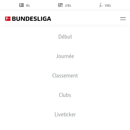
2BL
BL
VBL
ALBERT
Début
SAMBI LOKONGA
6
Journée
Classement
MILIEU DE TERRAIN
Clubs
HAMBURG
STATS DE LA SAISON 2026/2027
BUTS
COÉQUIPIERS
Liveticker