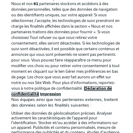
Nous et nos
61
partenaires stockons et accédons à des
données personnelles, telles que des données de navigation
ou des identifiants uniques, sur votre appareil. Si vous
sélectionnez J'accepte, les technologies de suivi prendront en
La publicité
Conditions d’utilisation des
charge les finalités affichées dans la section « Nous et nos
partenaires traitons des données pour fournir ». Si vous
services
choisissez Tout refuser ou que vous retirez votre
consentement, elles seront désactivées. Si les technologies de
Mentions Légales
Gérer mes préférences
suivi sont désactivées, il est possible que certains contenus et
Déclaration de
Diffuseurs
annonces qui vous sont présentés ne soient pas pertinents
pour vous. Vous pouvez faire réapparaître ce menu pour
confidentialité
modifier vos choix ou pour retirer votre consentement à tout
moment en cliquant sur le lien Gérer mes préférences en bas
Travaux
Contact
de page. Les choix que vous avez fait aurons un effet sur
Impression
Joueurs
notre ou nos Site Web. Pour plus d’informations, reportez-
vous à notre politique de confidentialité.
Déclaration de
confidentialité
Impression
Nos équipes ainsi que nos partenaires externes, traitent
des données selon les finalités suivantes :
Utiliser des données de géolocalisation précises. Analyser
activement les caractéristiques de l’appareil pour
l’identification. Stocker et/ou accéder à des informations sur
un appareil. Publicités et contenu personnalisés, mesure de
performance des publicités et du contenu, études d’audience