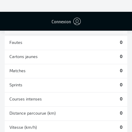
TACLES
DUELS AÉRIENS
RÉUSSIS
REMPORTÉS
0
0
Connexion
Fautes
0
Cartons jaunes
0
Matches
0
Sprints
0
Courses intenses
0
Distance parcourue (km)
0
Vitesse (km/h)
0