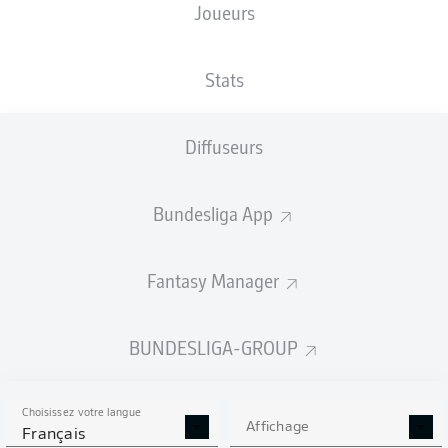
Joueurs
NATIONALITÉ
TAILLE
22.10.1999
POIDS
BEL
,
183
26 ANS
67 KG
COD
CM
Stats
Diffuseurs
Competition
Bundesliga
Bundesliga App
Season
2026/2027
Fantasy Manager
BUNDESLIGA-GROUP
STATS DE LA SAISON
2026/2027
Choisissez votre langue
Affichage
Français