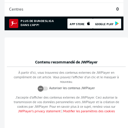
Centres
0
PLUS DE BUNDESLIGA
APP STORE
GOOGLE PLAY
DANS L'APP!
Contenu recommandé de
JWPlayer
À partir d’ici, vous trouverez des contenus externes de
JWPlayer
en
complément de cet article. Vous pouvez l’afficher d’un clic et le masquer à
nouveau.
Autoriser les contenus
JWPlayer
J’accepte d’afficher des contenus externes de
JWPlayer
. Ceci autorise la
transmission de vos données personnelles vers
JWPlayer
et la création de
cookies par
JWPlayer
. Pour en savoir plus à ce sujet, rendez-vous sur
JWPlayer
's privacy statement
|
Modifier les paramètres des cookies