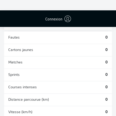
TACLES
DUELS AÉRIENS
RÉUSSIS
REMPORTÉS
0
0
Connexion
Fautes
0
Cartons jaunes
0
Matches
0
Sprints
0
Courses intenses
0
Distance parcourue (km)
0
Vitesse (km/h)
0