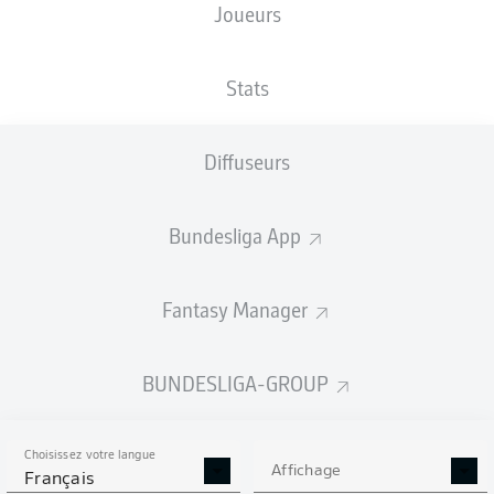
Joueurs
TAILLE
NATIONALITÉ
18.04.2001
POIDS
183
CHE
25 ANS
78 KG
CM
Stats
Diffuseurs
Competition
Bundesliga
Bundesliga App
Season
2026/2027
Fantasy Manager
BUNDESLIGA-GROUP
STATS DE LA SAISON
2026/2027
Choisissez votre langue
Affichage
Français