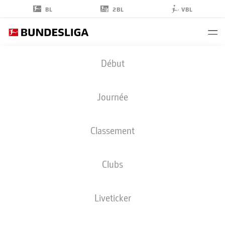
2BL
BL
VBL
ADRIAN
Début
GANTENBEIN
17
Journée
Classement
DÉFENSEUR
Clubs
SCHALKE
STATS DE LA SAISON 2026/2027
BUTS
COÉQUIPIERS
Liveticker