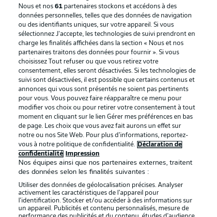
Nous et nos
61
partenaires stockons et accédons à des
données personnelles, telles que des données de navigation
ou des identifiants uniques, sur votre appareil. Si vous
sélectionnez J'accepte, les technologies de suivi prendront en
La publicité
Conditions d’utilisation des
charge les finalités affichées dans la section « Nous et nos
partenaires traitons des données pour fournir ». Si vous
services
choisissez Tout refuser ou que vous retirez votre
consentement, elles seront désactivées. Si les technologies de
Mentions Légales
Gérer mes préférences
suivi sont désactivées, il est possible que certains contenus et
Déclaration de
Diffuseurs
annonces qui vous sont présentés ne soient pas pertinents
pour vous. Vous pouvez faire réapparaître ce menu pour
confidentialité
modifier vos choix ou pour retirer votre consentement à tout
moment en cliquant sur le lien Gérer mes préférences en bas
Travaux
Contact
de page. Les choix que vous avez fait aurons un effet sur
Impression
Joueurs
notre ou nos Site Web. Pour plus d’informations, reportez-
vous à notre politique de confidentialité.
Déclaration de
confidentialité
Impression
Nos équipes ainsi que nos partenaires externes, traitent
des données selon les finalités suivantes :
Utiliser des données de géolocalisation précises. Analyser
activement les caractéristiques de l’appareil pour
l’identification. Stocker et/ou accéder à des informations sur
un appareil. Publicités et contenu personnalisés, mesure de
performance des publicités et du contenu, études d’audience