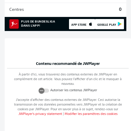
Centres
0
PLUS DE BUNDESLIGA
APP STORE
GOOGLE PLAY
DANS L'APP!
Contenu recommandé de
JWPlayer
À partir d’ici, vous trouverez des contenus externes de
JWPlayer
en
complément de cet article. Vous pouvez l’afficher d’un clic et le masquer à
nouveau.
Autoriser les contenus
JWPlayer
J’accepte d’afficher des contenus externes de
JWPlayer
. Ceci autorise la
transmission de vos données personnelles vers
JWPlayer
et la création de
cookies par
JWPlayer
. Pour en savoir plus à ce sujet, rendez-vous sur
JWPlayer
's privacy statement
|
Modifier les paramètres des cookies