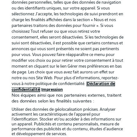
données personnelles, telles que des données de navigation
Proposé par
ou des identifiants uniques, sur votre appareil. Si vous
sélectionnez J'accepte, les technologies de suivi prendront en
charge les finalités affichées dans la section « Nous et nos
partenaires traitons des données pour fournir ». Si vous
choisissez Tout refuser ou que vous retirez votre
consentement, elles seront désactivées. Si les technologies de
suivi sont désactivées, il est possible que certains contenus et
annonces qui vous sont présentés ne soient pas pertinents
pour vous. Vous pouvez faire réapparaître ce menu pour
modifier vos choix ou pour retirer votre consentement à tout
moment en cliquant sur le lien Gérer mes préférences en bas
de page. Les choix que vous avez fait aurons un effet sur
La publicité
Conditions d’utilisation des
notre ou nos Site Web. Pour plus d’informations, reportez-
vous à notre politique de confidentialité.
Déclaration de
services
confidentialité
Impression
Mentions Légales
Gérer mes préférences
Nos équipes ainsi que nos partenaires externes, traitent
des données selon les finalités suivantes :
Déclaration de
Diffuseurs
Utiliser des données de géolocalisation précises. Analyser
confidentialité
activement les caractéristiques de l’appareil pour
l’identification. Stocker et/ou accéder à des informations sur
Travaux
Contact
un appareil. Publicités et contenu personnalisés, mesure de
performance des publicités et du contenu, études d’audience
Impression
Joueurs
et développement de services.