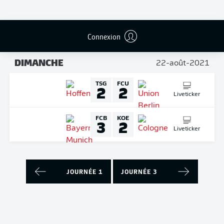
Liveticker
B04
BMG
4
0
Connexion
Liveticker
DIMANCHE
22-août-2021
TSG
FCU
2
2
Liveticker
FCB
KOE
3
2
Liveticker
JOURNÉE 1
JOURNÉE 3