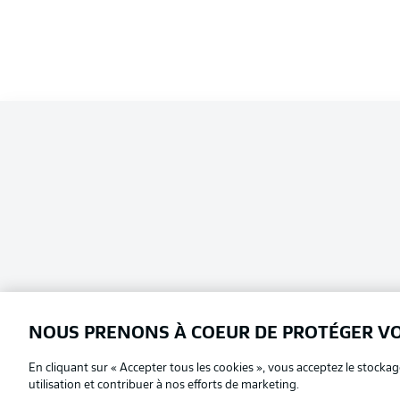
NOUS PRENONS À COEUR DE PROTÉGER V
En cliquant sur « Accepter tous les cookies », vous acceptez le stockag
Football as it's meant to be
Choisissez votre langue
utilisation et contribuer à nos efforts de marketing.
Français