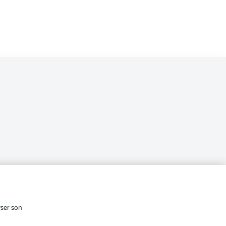
cité
Conditions d’utilisation des
services
yser son
Affichage
s Légales
Gérer mes préférences