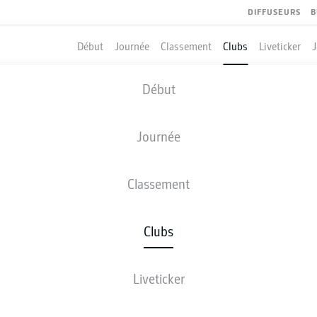
DIFFUSEURS
B
Début
Journée
Classement
Clubs
Liveticker
Début
PADERBORN ACTUS
Journée
Malheureusement, votre recherche n’a produit aucun résulta
Classement
Clubs
Liveticker