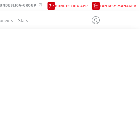
UNDESLIGA-GROUP
BUNDESLIGA APP
FANTASY MANAGER
Joueurs
Stats
t