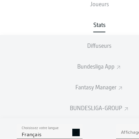
Joueurs
Stats
78
1
HAMBURGER SV
Diffuseurs
64
2
1. FC MAGDEBURG
64
SV ELVERSBERG
Bundesliga App
AFFICHER LA LISTE COMPLÈTE
Fantasy Manager
TIRS
BUNDESLIGA-GROUP
Choisissez votre langue
561
Affichag
1
1. FC KÖLN
Français