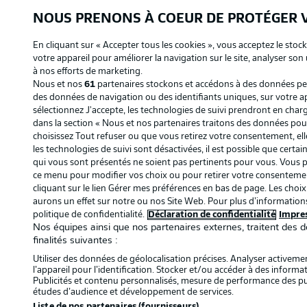
NOUS PRENONS À COEUR DE PROTÉGER
En cliquant sur « Accepter tous les cookies », vous acceptez le stoc
votre appareil pour améliorer la navigation sur le site, analyser son 
à nos efforts de marketing.
Nous et nos
61
partenaires stockons et accédons à des données per
des données de navigation ou des identifiants uniques, sur votre ap
sélectionnez J'accepte, les technologies de suivi prendront en charge
dans la section « Nous et nos partenaires traitons des données pour
choisissez Tout refuser ou que vous retirez votre consentement, elle
les technologies de suivi sont désactivées, il est possible que cert
qui vous sont présentés ne soient pas pertinents pour vous. Vous p
ce menu pour modifier vos choix ou pour retirer votre consentem
cliquant sur le lien Gérer mes préférences en bas de page. Les choix
aurons un effet sur notre ou nos Site Web. Pour plus d’information
politique de confidentialité.
Déclaration de confidentialité
Impre
Nos équipes ainsi que nos partenaires externes, traitent des 
finalités suivantes :
Utiliser des données de géolocalisation précises. Analyser activemen
l’appareil pour l’identification. Stocker et/ou accéder à des informa
Publicités et contenu personnalisés, mesure de performance des pu
études d’audience et développement de services.
Liste de nos partenaires (fournisseurs)