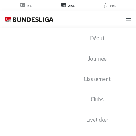
2BL
BL
VBL
2. BUNDESLIGA STATISTIQUES
Début
2024-2025
Journée
CLUBS
APERÇU
JOUEURS
Classement
Saison
2024-2025
Clubs
Liveticker
BUTS