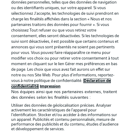
données personnelles, telles que des données de navigation
Proposé par
ou des identifiants uniques, sur votre appareil. Si vous
sélectionnez J'accepte, les technologies de suivi prendront en
charge les finalités affichées dans la section « Nous et nos
partenaires traitons des données pour fournir ». Si vous
choisissez Tout refuser ou que vous retirez votre
consentement, elles seront désactivées. Si les technologies de
suivi sont désactivées, il est possible que certains contenus et
annonces qui vous sont présentés ne soient pas pertinents
pour vous. Vous pouvez faire réapparaître ce menu pour
modifier vos choix ou pour retirer votre consentement à tout
moment en cliquant sur le lien Gérer mes préférences en bas
de page. Les choix que vous avez fait aurons un effet sur
La publicité
Conditions d’utilisation des
notre ou nos Site Web. Pour plus d’informations, reportez-
vous à notre politique de confidentialité.
Déclaration de
services
confidentialité
Impression
Mentions Légales
Gérer mes préférences
Nos équipes ainsi que nos partenaires externes, traitent
des données selon les finalités suivantes :
Déclaration de
Diffuseurs
Utiliser des données de géolocalisation précises. Analyser
confidentialité
activement les caractéristiques de l’appareil pour
l’identification. Stocker et/ou accéder à des informations sur
Travaux
Contact
un appareil. Publicités et contenu personnalisés, mesure de
performance des publicités et du contenu, études d’audience
Impression
Joueurs
et développement de services.