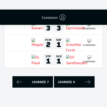
Liveticker
DIMANCHE
11-sept.-2022
Connexion
FCK
SVD
3
3
Liveticker
FCM
SGF
2
1
Liveticker
STP
SVS
1
1
Liveticker
JOURNÉE 7
JOURNÉE 9