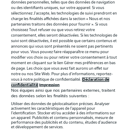
données personnelles, telles que des données de navigation
Proposé par
ou des identifiants uniques, sur votre appareil. Si vous
sélectionnez J'accepte, les technologies de suivi prendront en
charge les finalités affichées dans la section « Nous et nos
partenaires traitons des données pour fournir ». Si vous
choisissez Tout refuser ou que vous retirez votre
consentement, elles seront désactivées. Si les technologies de
suivi sont désactivées, il est possible que certains contenus et
annonces qui vous sont présentés ne soient pas pertinents
pour vous. Vous pouvez faire réapparaître ce menu pour
modifier vos choix ou pour retirer votre consentement à tout
moment en cliquant sur le lien Gérer mes préférences en bas
de page. Les choix que vous avez fait aurons un effet sur
La publicité
Conditions d’utilisation des
notre ou nos Site Web. Pour plus d’informations, reportez-
vous à notre politique de confidentialité.
Déclaration de
services
confidentialité
Impression
Mentions Légales
Gérer mes préférences
Nos équipes ainsi que nos partenaires externes, traitent
des données selon les finalités suivantes :
Déclaration de
Diffuseurs
Utiliser des données de géolocalisation précises. Analyser
confidentialité
activement les caractéristiques de l’appareil pour
l’identification. Stocker et/ou accéder à des informations sur
Travaux
Contact
un appareil. Publicités et contenu personnalisés, mesure de
performance des publicités et du contenu, études d’audience
Impression
Joueurs
et développement de services.