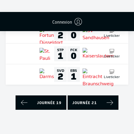
Liveticker
DIMANCHE
12-févr.-2023
Connexion
F95
SVS
2
0
Liveticker
STP
FCK
1
0
Liveticker
SVD
EBS
2
1
Liveticker
JOURNÉE 19
JOURNÉE 21