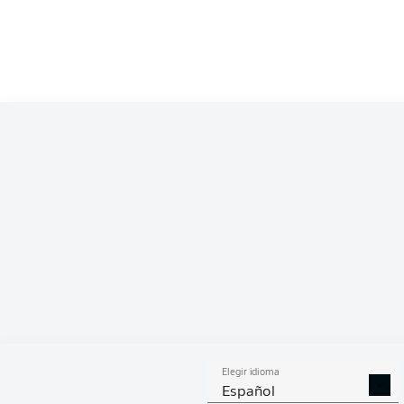
Competition
Bundesliga
Season
2022/2023
ESTA
Elegir idioma
DUELOS
DUE
DIVIDIDOS
AÉR
Español
GANADOS
GANA