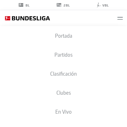
2BL
BL
VBL
WOOYEONG
Portada
JEONG
11
Partidos
Clasificación
CENTROCAMPISTA
Clubes
UNION BERLIN
ESTADÍSTICAS TEMPORADA 2026/2027
GOLES
COMPA
En Vivo