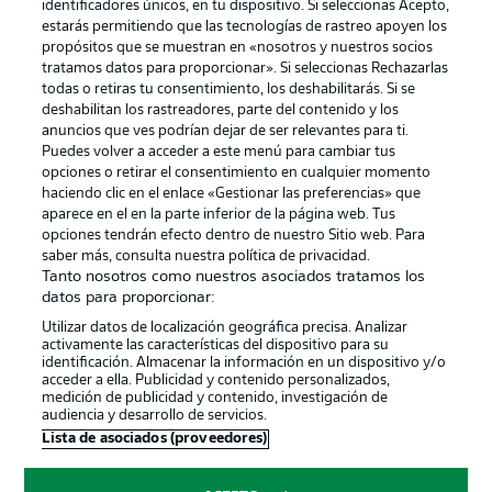
identificadores únicos, en tu dispositivo. Si seleccionas Acepto,
estarás permitiendo que las tecnologías de rastreo apoyen los
propósitos que se muestran en «nosotros y nuestros socios
tratamos datos para proporcionar». Si seleccionas Rechazarlas
Publicidad
Aviso legal
todas o retiras tu consentimiento, los deshabilitarás. Si se
Gestionar las preferencias
Declaracion de privacidad
deshabilitan los rastreadores, parte del contenido y los
anuncios que ves podrían dejar de ser relevantes para ti.
Canales
Trabajos
Puedes volver a acceder a este menú para cambiar tus
opciones o retirar el consentimiento en cualquier momento
Jugadores
Condiciones de uso
haciendo clic en el enlace «Gestionar las preferencias» que
Sello Editorial
Contacto
aparece en el en la parte inferior de la página web. Tus
opciones tendrán efecto dentro de nuestro Sitio web. Para
saber más, consulta nuestra política de privacidad.
Tanto nosotros como nuestros asociados tratamos los
datos para proporcionar:
Utilizar datos de localización geográfica precisa. Analizar
activamente las características del dispositivo para su
identificación. Almacenar la información en un dispositivo y/o
acceder a ella. Publicidad y contenido personalizados,
medición de publicidad y contenido, investigación de
audiencia y desarrollo de servicios.
© 2026 Bundesliga-Gruppe GmbH
Lista de asociados (proveedores)
Elegir idioma