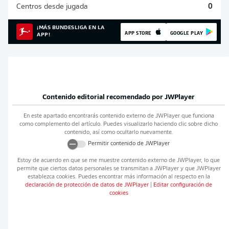
Centros desde jugada
0
¡MÁS BUNDESLIGA EN LA
APP STORE
GOOGLE PLAY
APP!
Contenido editorial recomendado por
JWPlayer
En este apartado encontrarás contenido externo de
JWPlayer
que funciona
como complemento del artículo. Puedes visualizarlo haciendo clic sobre dicho
contenido, así como ocultarlo nuevamente.
Permitir contenido de
JWPlayer
Estoy de acuerdo en que se me muestre contenido externo de
JWPlayer
, lo que
permite que ciertos datos personales se transmitan a
JWPlayer
y que
JWPlayer
establezca cookies. Puedes encontrar más información al respecto en la
declaración de protección de datos de
JWPlayer
|
Editar configuración de
cookies