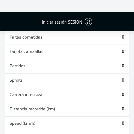
DUELOS
DUELOS
DIVIDIDOS
AÉREOS
GANADOS
GANADOS
0
0
Iniciar sesión SESIÓN
Faltas cometidas
0
Tarjetas amarillas
0
Partidos
0
Sprints
0
Carrera intensiva
0
Distancia recorrida (km)
0
Speed (km/h)
0