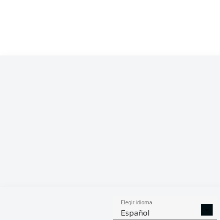
Competition
Bundesliga 2
Season
2026/2027
ESTA
Elegir idioma
DUELOS
DUE
DIVIDIDOS
AÉR
Español
GANADOS
GANA