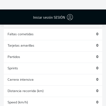
DUELOS
DUELOS
DIVIDIDOS
AÉREOS
GANADOS
GANADOS
0
0
Iniciar sesión SESIÓN
Faltas cometidas
0
Tarjetas amarillas
0
Partidos
0
Sprints
0
Carrera intensiva
0
Distancia recorrida (km)
0
Speed (km/h)
0