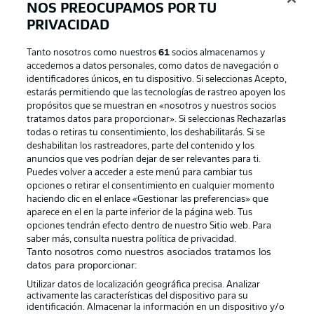
NOS PREOCUPAMOS POR TU
PRIVACIDAD
Tanto nosotros como nuestros
61
socios almacenamos y
accedemos a datos personales, como datos de navegación o
identificadores únicos, en tu dispositivo. Si seleccionas Acepto,
estarás permitiendo que las tecnologías de rastreo apoyen los
propósitos que se muestran en «nosotros y nuestros socios
tratamos datos para proporcionar». Si seleccionas Rechazarlas
Publicidad
Aviso legal
todas o retiras tu consentimiento, los deshabilitarás. Si se
Gestionar las preferencias
Declaracion de privacidad
deshabilitan los rastreadores, parte del contenido y los
anuncios que ves podrían dejar de ser relevantes para ti.
Canales
Trabajos
Puedes volver a acceder a este menú para cambiar tus
opciones o retirar el consentimiento en cualquier momento
Jugadores
Condiciones de uso
haciendo clic en el enlace «Gestionar las preferencias» que
Sello Editorial
Contacto
aparece en el en la parte inferior de la página web. Tus
opciones tendrán efecto dentro de nuestro Sitio web. Para
saber más, consulta nuestra política de privacidad.
Tanto nosotros como nuestros asociados tratamos los
datos para proporcionar:
Utilizar datos de localización geográfica precisa. Analizar
activamente las características del dispositivo para su
identificación. Almacenar la información en un dispositivo y/o