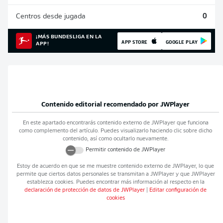
Centros desde jugada
0
¡MÁS BUNDESLIGA EN LA
APP STORE
GOOGLE PLAY
APP!
Contenido editorial recomendado por
JWPlayer
En este apartado encontrarás contenido externo de
JWPlayer
que funciona
como complemento del artículo. Puedes visualizarlo haciendo clic sobre dicho
contenido, así como ocultarlo nuevamente.
Permitir contenido de
JWPlayer
Estoy de acuerdo en que se me muestre contenido externo de
JWPlayer
, lo que
permite que ciertos datos personales se transmitan a
JWPlayer
y que
JWPlayer
establezca cookies. Puedes encontrar más información al respecto en la
declaración de protección de datos de
JWPlayer
|
Editar configuración de
cookies