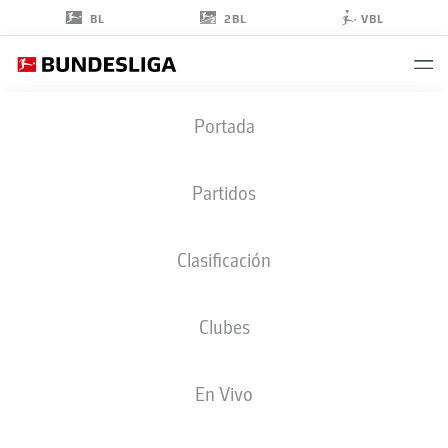
2BL
BL
VBL
TIMOTHY
Portada
FOSU-MENSAH
24
Partidos
Clasificación
DEFENSA
Clubes
BAYER LEVERKUSEN
ESTADÍSTICAS TEMPORADA 2023/2024
GOLES
En Vivo