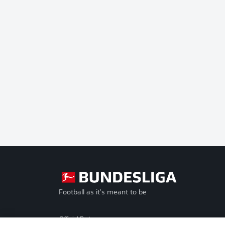
Football as it's meant to be
Official Partners