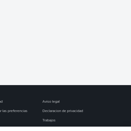
ad
Aviso legal
r las preferencias
Declaracion de privacidad
Trabajos
es
Condiciones de uso