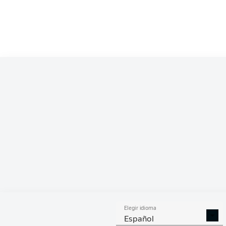
Competition
Bundesliga
Season
2026/2027
ESTA
Elegir idioma
DUELOS
DUE
DIVIDIDOS
AÉR
Español
GANADOS
GANA