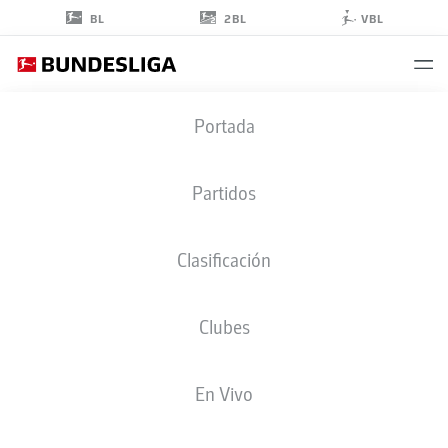
2BL
BL
VBL
TIMO
Portada
BAUMGARTL
Partidos
Clasificación
DEFENSA
Clubes
UNION BERLIN
ESTADÍSTICAS TEMPORADA 2022/2023
GOLES
En Vivo