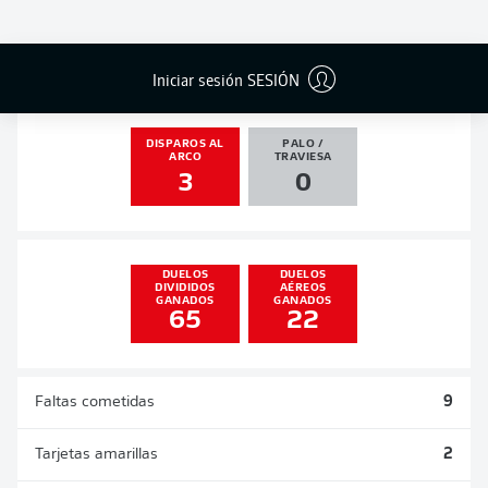
GOLES
ASISTENCIAS
PENALES
ACTUALIZADO
0
1
0
0
Iniciar sesión SESIÓN
DISPAROS AL
PALO /
ARCO
TRAVIESA
3
0
DUELOS
DUELOS
DIVIDIDOS
AÉREOS
GANADOS
GANADOS
65
22
Faltas cometidas
9
Tarjetas amarillas
2