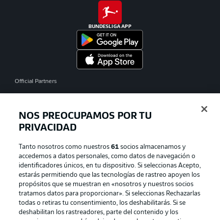
BUNDESLIGA APP
Official Partners
NOS PREOCUPAMOS POR TU
PRIVACIDAD
Tanto nosotros como nuestros
61
socios almacenamos y
accedemos a datos personales, como datos de navegación o
identificadores únicos, en tu dispositivo. Si seleccionas Acepto,
estarás permitiendo que las tecnologías de rastreo apoyen los
propósitos que se muestran en «nosotros y nuestros socios
tratamos datos para proporcionar». Si seleccionas Rechazarlas
Publicidad
Aviso legal
todas o retiras tu consentimiento, los deshabilitarás. Si se
Gestionar las preferencias
Declaracion de privacidad
deshabilitan los rastreadores, parte del contenido y los