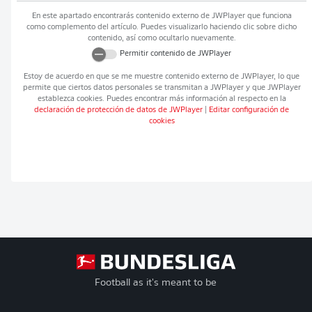
En este apartado encontrarás contenido externo de
JWPlayer
que funciona
como complemento del artículo. Puedes visualizarlo haciendo clic sobre dicho
contenido, así como ocultarlo nuevamente.
Permitir contenido de
JWPlayer
Estoy de acuerdo en que se me muestre contenido externo de
JWPlayer
, lo que
permite que ciertos datos personales se transmitan a
JWPlayer
y que
JWPlayer
establezca cookies. Puedes encontrar más información al respecto en la
declaración de protección de datos de
JWPlayer
|
Editar configuración de
cookies
Football as it's meant to be