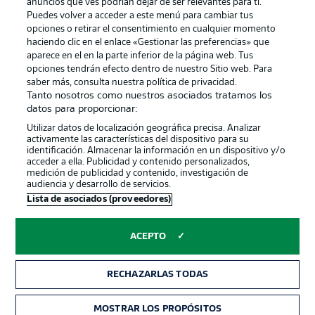
anuncios que ves podrían dejar de ser relevantes para ti.
Canales
Trabajos
Puedes volver a acceder a este menú para cambiar tus
opciones o retirar el consentimiento en cualquier momento
Jugadores
Condiciones de uso
haciendo clic en el enlace «Gestionar las preferencias» que
Sello Editorial
Contacto
aparece en el en la parte inferior de la página web. Tus
opciones tendrán efecto dentro de nuestro Sitio web. Para
saber más, consulta nuestra política de privacidad.
Tanto nosotros como nuestros asociados tratamos los
datos para proporcionar:
Utilizar datos de localización geográfica precisa. Analizar
activamente las características del dispositivo para su
identificación. Almacenar la información en un dispositivo y/o
acceder a ella. Publicidad y contenido personalizados,
medición de publicidad y contenido, investigación de
audiencia y desarrollo de servicios.
© 2026 Bundesliga-Gruppe GmbH
Lista de asociados (proveedores)
Elegir idioma
ACEPTO
Español
RECHAZARLAS TODAS
Modo
MOSTRAR LOS PROPÓSITOS