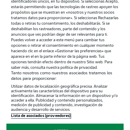
identificadores únicos, en tu dispositivo. Si seleccionas Acepto,
estarás permitiendo que las tecnologías de rastreo apoyen los
propósitos que se muestran en «nosotros y nuestros socios
tratamos datos para proporcionar». Si seleccionas Rechazarlas
Publicidad
Aviso legal
todas o retiras tu consentimiento, los deshabilitarás. Si se
Gestionar las preferencias
Declaracion de privacidad
deshabilitan los rastreadores, parte del contenido y los
anuncios que ves podrían dejar de ser relevantes para ti.
Canales
Trabajos
Puedes volver a acceder a este menú para cambiar tus
opciones o retirar el consentimiento en cualquier momento
Jugadores
Condiciones de uso
haciendo clic en el enlace «Gestionar las preferencias» que
Sello Editorial
Contacto
aparece en el en la parte inferior de la página web. Tus
opciones tendrán efecto dentro de nuestro Sitio web. Para
saber más, consulta nuestra política de privacidad.
Tanto nosotros como nuestros asociados tratamos los
datos para proporcionar:
Utilizar datos de localización geográfica precisa. Analizar
activamente las características del dispositivo para su
identificación. Almacenar la información en un dispositivo y/o
acceder a ella. Publicidad y contenido personalizados,
medición de publicidad y contenido, investigación de
audiencia y desarrollo de servicios.
© 2026 Bundesliga-Gruppe GmbH
Lista de asociados (proveedores)
Elegir idioma