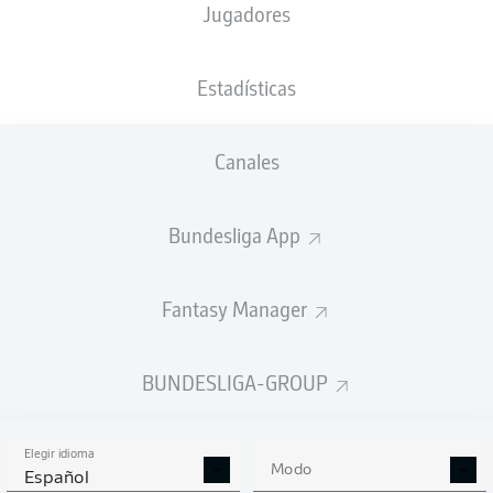
Jugadores
NACIÓN
07.02.2008
TAMAÑO
DEU
18 AÑOS
185 CM
Estadísticas
Competition
Canales
Bundesliga
Season
Bundesliga App
2026/2027
Fantasy Manager
ESTADÍSTICAS
BUNDESLIGA-GROUP
TEMPORADA 2026/2027
Elegir idioma
Modo
Español