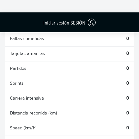
DUELOS
DUELOS
DIVIDIDOS
AÉREOS
GANADOS
GANADOS
0
0
Iniciar sesión SESIÓN
Faltas cometidas
0
Tarjetas amarillas
0
Partidos
0
Sprints
0
Carrera intensiva
0
Distancia recorrida (km)
0
Speed (km/h)
0