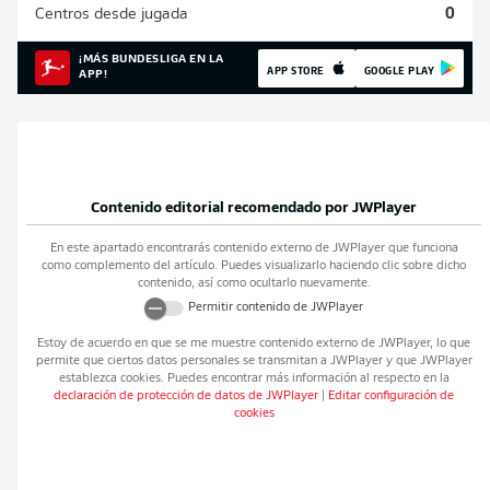
Centros desde jugada
0
¡MÁS BUNDESLIGA EN LA
APP STORE
GOOGLE PLAY
APP!
Contenido editorial recomendado por
JWPlayer
En este apartado encontrarás contenido externo de
JWPlayer
que funciona
como complemento del artículo. Puedes visualizarlo haciendo clic sobre dicho
contenido, así como ocultarlo nuevamente.
Permitir contenido de
JWPlayer
Estoy de acuerdo en que se me muestre contenido externo de
JWPlayer
, lo que
permite que ciertos datos personales se transmitan a
JWPlayer
y que
JWPlayer
establezca cookies. Puedes encontrar más información al respecto en la
declaración de protección de datos de
JWPlayer
|
Editar configuración de
cookies