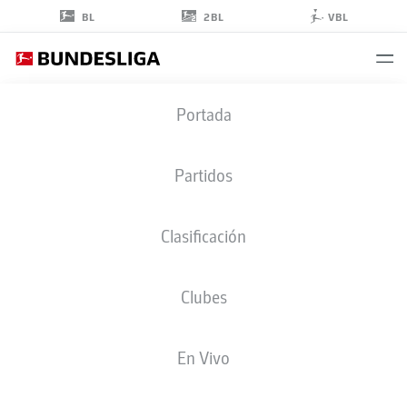
2BL
BL
VBL
TIM
Portada
SCHNITZER
37
Partidos
Clasificación
CENTROCAMPISTA
Clubes
AUGSBURG
ESTADÍSTICAS TEMPORADA 2026/2027
GOLES
COMPA
En Vivo