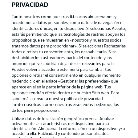
PRIVACIDAD
Tanto nosotros como nuestros
61
socios almacenamos y
accedemos a datos personales, como datos de navegación o
identificadores únicos, en tu dispositivo. Si seleccionas Acepto,
estarás permitiendo que las tecnologías de rastreo apoyen los
propósitos que se muestran en «nosotros y nuestros socios
tratamos datos para proporcionar». Si seleccionas Rechazarlas
Publicidad
Aviso legal
todas o retiras tu consentimiento, los deshabilitarás. Si se
Gestionar las preferencias
Declaracion de privacidad
deshabilitan los rastreadores, parte del contenido y los
anuncios que ves podrían dejar de ser relevantes para ti.
Canales
Trabajos
Puedes volver a acceder a este menú para cambiar tus
opciones o retirar el consentimiento en cualquier momento
Jugadores
Condiciones de uso
haciendo clic en el enlace «Gestionar las preferencias» que
Sello Editorial
Contacto
aparece en el en la parte inferior de la página web. Tus
opciones tendrán efecto dentro de nuestro Sitio web. Para
saber más, consulta nuestra política de privacidad.
Tanto nosotros como nuestros asociados tratamos los
datos para proporcionar:
Utilizar datos de localización geográfica precisa. Analizar
activamente las características del dispositivo para su
identificación. Almacenar la información en un dispositivo y/o
acceder a ella. Publicidad y contenido personalizados,