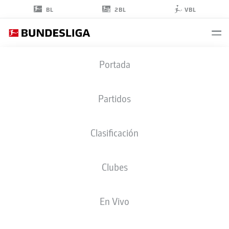
2BL
BL
VBL
TIM
Portada
KISTER
14
Partidos
Clasificación
DEFENSA
Clubes
SV SANDHAUSEN
ESTADÍSTICAS TEMPORADA 2022/2023
GOLES
En Vivo