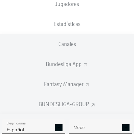
Jugadores
NACIÓN
30.12.1986
TAMAÑO
PESO
DEU
39 AÑOS
193 CM
93 KG
Estadísticas
Competition
Canales
Bundesliga 2
Season
Bundesliga App
2022/2023
Fantasy Manager
ESTADÍSTICAS
BUNDESLIGA-GROUP
TEMPORADA 2022/2023
Elegir idioma
Modo
Español