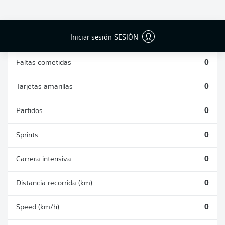
DUELOS
DUELOS
DIVIDIDOS
AÉREOS
GANADOS
GANADOS
0
0
Iniciar sesión SESIÓN
Faltas cometidas
0
Tarjetas amarillas
0
Partidos
0
Sprints
0
Carrera intensiva
0
Distancia recorrida (km)
0
Speed (km/h)
0