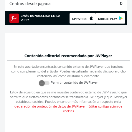
Centros desde jugada
0
¡MÁS BUNDESLIGA EN LA
APP STORE
GOOGLE PLAY
APP!
Contenido editorial recomendado por
JWPlayer
En este apartado encontrarás contenido externo de
JWPlayer
que funciona
como complemento del artículo. Puedes visualizarlo haciendo clic sobre dicho
contenido, así como ocultarlo nuevamente.
Permitir contenido de
JWPlayer
Estoy de acuerdo en que se me muestre contenido externo de
JWPlayer
, lo que
permite que ciertos datos personales se transmitan a
JWPlayer
y que
JWPlayer
establezca cookies. Puedes encontrar más información al respecto en la
declaración de protección de datos de
JWPlayer
|
Editar configuración de
cookies