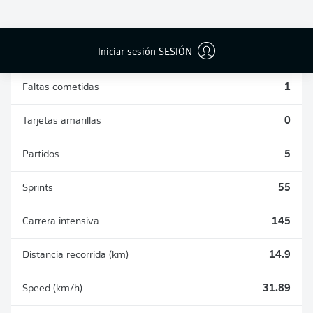
DUELOS
DUELOS
DIVIDIDOS
AÉREOS
GANADOS
GANADOS
12
0
Iniciar sesión SESIÓN
Faltas cometidas
1
Tarjetas amarillas
0
Partidos
5
Sprints
55
Carrera intensiva
145
Distancia recorrida (km)
14.9
Speed (km/h)
31.89