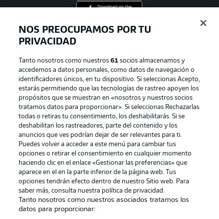
NOS PREOCUPAMOS POR TU
Official Partners
PRIVACIDAD
Tanto nosotros como nuestros
61
socios almacenamos y
accedemos a datos personales, como datos de navegación o
identificadores únicos, en tu dispositivo. Si seleccionas Acepto,
estarás permitiendo que las tecnologías de rastreo apoyen los
propósitos que se muestran en «nosotros y nuestros socios
tratamos datos para proporcionar». Si seleccionas Rechazarlas
todas o retiras tu consentimiento, los deshabilitarás. Si se
deshabilitan los rastreadores, parte del contenido y los
anuncios que ves podrían dejar de ser relevantes para ti.
Puedes volver a acceder a este menú para cambiar tus
Publicidad
Aviso legal
opciones o retirar el consentimiento en cualquier momento
Gestionar las preferencias
Declaracion de privacidad
haciendo clic en el enlace «Gestionar las preferencias» que
aparece en el en la parte inferior de la página web. Tus
Canales
Trabajos
opciones tendrán efecto dentro de nuestro Sitio web. Para
saber más, consulta nuestra política de privacidad.
Jugadores
Condiciones de uso
Tanto nosotros como nuestros asociados tratamos los
datos para proporcionar:
Sello Editorial
Contacto