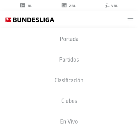
2BL
BL
VBL
THOMAS
Portada
PLEDL
Partidos
Clasificación
CENTROCAMPISTA
Clubes
FORTUNA DÜSSELDORF
ESTADÍSTICAS TEMPORADA 2019/2020
GOLES
En Vivo