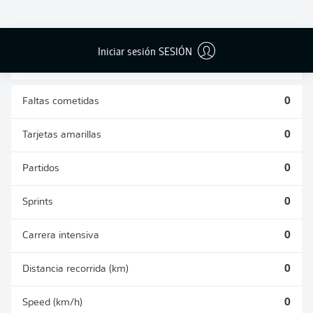
DUELOS
DUELOS
DIVIDIDOS
AÉREOS
GANADOS
GANADOS
0
0
Iniciar sesión SESIÓN
Faltas cometidas
0
Tarjetas amarillas
0
Partidos
0
Sprints
0
Carrera intensiva
0
Distancia recorrida (km)
0
Speed (km/h)
0