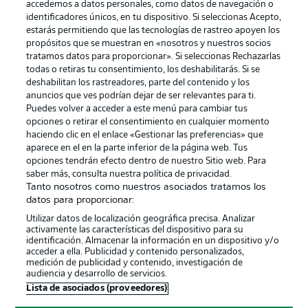
accedemos a datos personales, como datos de navegación o
identificadores únicos, en tu dispositivo. Si seleccionas Acepto,
estarás permitiendo que las tecnologías de rastreo apoyen los
propósitos que se muestran en «nosotros y nuestros socios
tratamos datos para proporcionar». Si seleccionas Rechazarlas
Publicidad
Aviso legal
todas o retiras tu consentimiento, los deshabilitarás. Si se
Gestionar las preferencias
Declaracion de privacidad
deshabilitan los rastreadores, parte del contenido y los
anuncios que ves podrían dejar de ser relevantes para ti.
Canales
Trabajos
Puedes volver a acceder a este menú para cambiar tus
opciones o retirar el consentimiento en cualquier momento
Jugadores
Condiciones de uso
haciendo clic en el enlace «Gestionar las preferencias» que
Sello Editorial
Contacto
aparece en el en la parte inferior de la página web. Tus
opciones tendrán efecto dentro de nuestro Sitio web. Para
saber más, consulta nuestra política de privacidad.
Tanto nosotros como nuestros asociados tratamos los
datos para proporcionar:
Utilizar datos de localización geográfica precisa. Analizar
activamente las características del dispositivo para su
identificación. Almacenar la información en un dispositivo y/o
acceder a ella. Publicidad y contenido personalizados,
medición de publicidad y contenido, investigación de
audiencia y desarrollo de servicios.
© 2026 Bundesliga-Gruppe GmbH
Lista de asociados (proveedores)