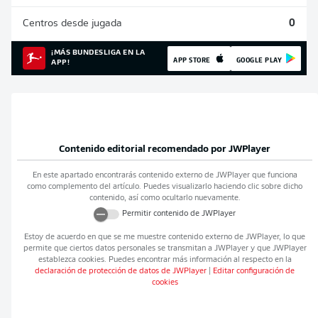
Centros desde jugada
0
¡MÁS BUNDESLIGA EN LA
APP STORE
GOOGLE PLAY
APP!
Contenido editorial recomendado por
JWPlayer
En este apartado encontrarás contenido externo de
JWPlayer
que funciona
como complemento del artículo. Puedes visualizarlo haciendo clic sobre dicho
contenido, así como ocultarlo nuevamente.
Permitir contenido de
JWPlayer
Estoy de acuerdo en que se me muestre contenido externo de
JWPlayer
, lo que
permite que ciertos datos personales se transmitan a
JWPlayer
y que
JWPlayer
establezca cookies. Puedes encontrar más información al respecto en la
declaración de protección de datos de
JWPlayer
|
Editar configuración de
cookies