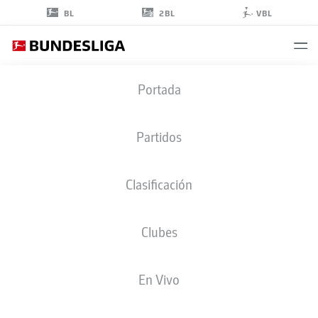
2BL
BL
VBL
THOMAS
Portada
KASTANARAS
24
Partidos
Clasificación
DELANTERO
Clubes
AUGSBURG
ESTADÍSTICAS TEMPORADA 2026/2027
GOLES
COMPA
En Vivo