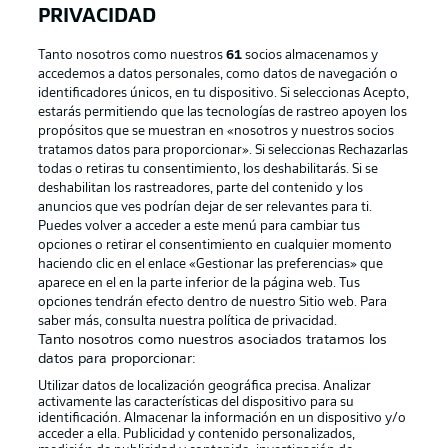
PRIVACIDAD
Tanto nosotros como nuestros
61
socios almacenamos y
accedemos a datos personales, como datos de navegación o
identificadores únicos, en tu dispositivo. Si seleccionas Acepto,
estarás permitiendo que las tecnologías de rastreo apoyen los
propósitos que se muestran en «nosotros y nuestros socios
tratamos datos para proporcionar». Si seleccionas Rechazarlas
Publicidad
Aviso legal
todas o retiras tu consentimiento, los deshabilitarás. Si se
Gestionar las preferencias
Declaracion de privacidad
deshabilitan los rastreadores, parte del contenido y los
anuncios que ves podrían dejar de ser relevantes para ti.
Canales
Trabajos
Puedes volver a acceder a este menú para cambiar tus
opciones o retirar el consentimiento en cualquier momento
Jugadores
Condiciones de uso
haciendo clic en el enlace «Gestionar las preferencias» que
Sello Editorial
Contacto
aparece en el en la parte inferior de la página web. Tus
opciones tendrán efecto dentro de nuestro Sitio web. Para
saber más, consulta nuestra política de privacidad.
Tanto nosotros como nuestros asociados tratamos los
datos para proporcionar:
Utilizar datos de localización geográfica precisa. Analizar
activamente las características del dispositivo para su
identificación. Almacenar la información en un dispositivo y/o
acceder a ella. Publicidad y contenido personalizados,