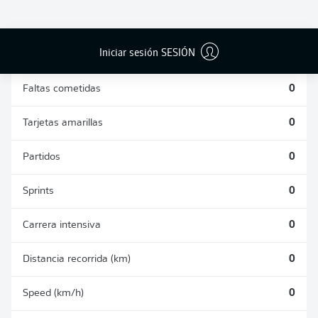
DUELOS
DUELOS
DIVIDIDOS
AÉREOS
GANADOS
GANADOS
0
0
Iniciar sesión SESIÓN
Faltas cometidas
0
Tarjetas amarillas
0
Partidos
0
Sprints
0
Carrera intensiva
0
Distancia recorrida (km)
0
Speed (km/h)
0