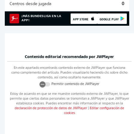
Centros desde jugada
0
¡MÁS BUNDESLIGA EN LA
APP STORE
GOOGLE PLAY
APP!
Contenido editorial recomendado por
JWPlayer
En este apartado encontrarás contenido externo de
JWPlayer
que funciona
como complemento del artículo. Puedes visualizarlo haciendo clic sobre dicho
contenido, así como ocultarlo nuevamente.
Permitir contenido de
JWPlayer
Estoy de acuerdo en que se me muestre contenido externo de
JWPlayer
, lo que
permite que ciertos datos personales se transmitan a
JWPlayer
y que
JWPlayer
establezca cookies. Puedes encontrar más información al respecto en la
declaración de protección de datos de
JWPlayer
|
Editar configuración de
cookies