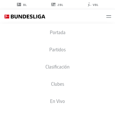
2BL
BL
VBL
SIMON
Portada
KALAMBAYI
12
Partidos
Clasificación
DELANTERO
Clubes
HOFFENHEIM
ESTADÍSTICAS TEMPORADA 2025/2026
GOLES
En Vivo