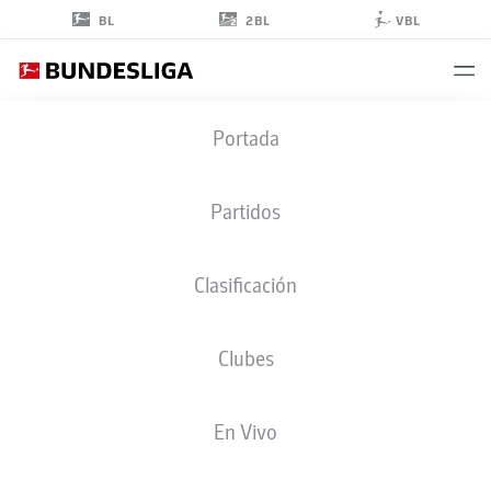
2BL
BL
VBL
SAM
Portada
LAMMERS
9
Partidos
Clasificación
DELANTERO
Clubes
EINTRACHT FRANKFURT
ESTADÍSTICAS TEMPORADA 2022/2023
GOLES
En Vivo