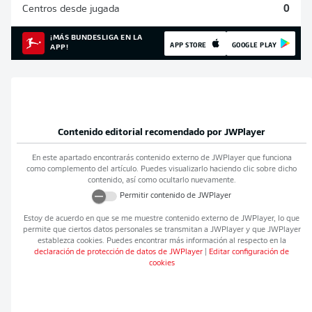
Centros desde jugada
0
¡MÁS BUNDESLIGA EN LA
APP STORE
GOOGLE PLAY
APP!
Contenido editorial recomendado por
JWPlayer
En este apartado encontrarás contenido externo de
JWPlayer
que funciona
como complemento del artículo. Puedes visualizarlo haciendo clic sobre dicho
contenido, así como ocultarlo nuevamente.
Permitir contenido de
JWPlayer
Estoy de acuerdo en que se me muestre contenido externo de
JWPlayer
, lo que
permite que ciertos datos personales se transmitan a
JWPlayer
y que
JWPlayer
establezca cookies. Puedes encontrar más información al respecto en la
declaración de protección de datos de
JWPlayer
|
Editar configuración de
cookies