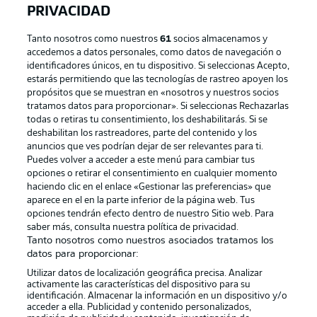
PRIVACIDAD
Tanto nosotros como nuestros
61
socios almacenamos y
accedemos a datos personales, como datos de navegación o
identificadores únicos, en tu dispositivo. Si seleccionas Acepto,
estarás permitiendo que las tecnologías de rastreo apoyen los
propósitos que se muestran en «nosotros y nuestros socios
tratamos datos para proporcionar». Si seleccionas Rechazarlas
Publicidad
Aviso legal
todas o retiras tu consentimiento, los deshabilitarás. Si se
Gestionar las preferencias
Declaracion de privacidad
deshabilitan los rastreadores, parte del contenido y los
anuncios que ves podrían dejar de ser relevantes para ti.
Canales
Trabajos
Puedes volver a acceder a este menú para cambiar tus
opciones o retirar el consentimiento en cualquier momento
Jugadores
Condiciones de uso
haciendo clic en el enlace «Gestionar las preferencias» que
Sello Editorial
Contacto
aparece en el en la parte inferior de la página web. Tus
opciones tendrán efecto dentro de nuestro Sitio web. Para
saber más, consulta nuestra política de privacidad.
Tanto nosotros como nuestros asociados tratamos los
datos para proporcionar:
Utilizar datos de localización geográfica precisa. Analizar
activamente las características del dispositivo para su
identificación. Almacenar la información en un dispositivo y/o
acceder a ella. Publicidad y contenido personalizados,