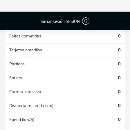
DUELOS
DUELOS
DIVIDIDOS
AÉREOS
GANADOS
GANADOS
0
0
Iniciar sesión SESIÓN
Faltas cometidas
0
Tarjetas amarillas
0
Partidos
0
Sprints
0
Carrera intensiva
0
Distancia recorrida (km)
0
Speed (km/h)
0