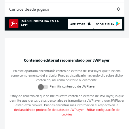
Centros desde jugada
0
¡MÁS BUNDESLIGA EN LA
APP STORE
GOOGLE PLAY
APP!
Contenido editorial recomendado por
JWPlayer
En este apartado encontrarás contenido externo de
JWPlayer
que funciona
como complemento del artículo. Puedes visualizarlo haciendo clic sobre dicho
contenido, así como ocultarlo nuevamente.
Permitir contenido de
JWPlayer
Estoy de acuerdo en que se me muestre contenido externo de
JWPlayer
, lo que
permite que ciertos datos personales se transmitan a
JWPlayer
y que
JWPlayer
establezca cookies. Puedes encontrar más información al respecto en la
declaración de protección de datos de
JWPlayer
|
Editar configuración de
cookies