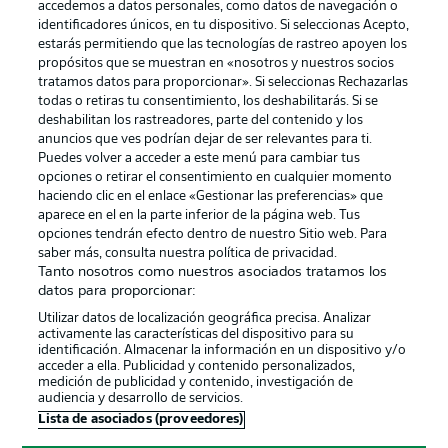
accedemos a datos personales, como datos de navegación o
identificadores únicos, en tu dispositivo. Si seleccionas Acepto,
estarás permitiendo que las tecnologías de rastreo apoyen los
propósitos que se muestran en «nosotros y nuestros socios
tratamos datos para proporcionar». Si seleccionas Rechazarlas
Publicidad
Aviso legal
todas o retiras tu consentimiento, los deshabilitarás. Si se
Gestionar las preferencias
Declaracion de privacidad
deshabilitan los rastreadores, parte del contenido y los
anuncios que ves podrían dejar de ser relevantes para ti.
Canales
Trabajos
Puedes volver a acceder a este menú para cambiar tus
opciones o retirar el consentimiento en cualquier momento
Jugadores
Condiciones de uso
haciendo clic en el enlace «Gestionar las preferencias» que
Sello Editorial
Contacto
aparece en el en la parte inferior de la página web. Tus
opciones tendrán efecto dentro de nuestro Sitio web. Para
saber más, consulta nuestra política de privacidad.
Tanto nosotros como nuestros asociados tratamos los
datos para proporcionar:
Utilizar datos de localización geográfica precisa. Analizar
activamente las características del dispositivo para su
identificación. Almacenar la información en un dispositivo y/o
acceder a ella. Publicidad y contenido personalizados,
medición de publicidad y contenido, investigación de
audiencia y desarrollo de servicios.
© 2026 Bundesliga-Gruppe GmbH
Lista de asociados (proveedores)