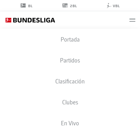
2BL
BL
VBL
ROUVEN
Portada
TARNUTZER
39
Partidos
Clasificación
CENTROCAMPISTA
Clubes
FREIBURG
ESTADÍSTICAS TEMPORADA 2026/2027
GOLES
COMPA
En Vivo