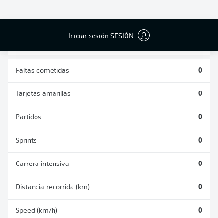
DUELOS
DUELOS
DIVIDIDOS
AÉREOS
GANADOS
GANADOS
0
0
Iniciar sesión SESIÓN
Faltas cometidas
0
Tarjetas amarillas
0
Partidos
0
Sprints
0
Carrera intensiva
0
Distancia recorrida (km)
0
Speed (km/h)
0