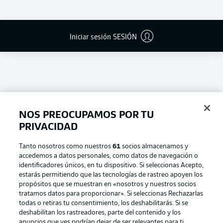
Iniciar sesión SESIÓN
NOS PREOCUPAMOS POR TU
PRIVACIDAD
Tanto nosotros como nuestros
61
socios almacenamos y
accedemos a datos personales, como datos de navegación o
Football as it's meant to be
identificadores únicos, en tu dispositivo. Si seleccionas Acepto,
estarás permitiendo que las tecnologías de rastreo apoyen los
propósitos que se muestran en «nosotros y nuestros socios
tratamos datos para proporcionar». Si seleccionas Rechazarlas
todas o retiras tu consentimiento, los deshabilitarás. Si se
BUNDESLIGA APP
deshabilitan los rastreadores, parte del contenido y los
anuncios que ves podrían dejar de ser relevantes para ti.