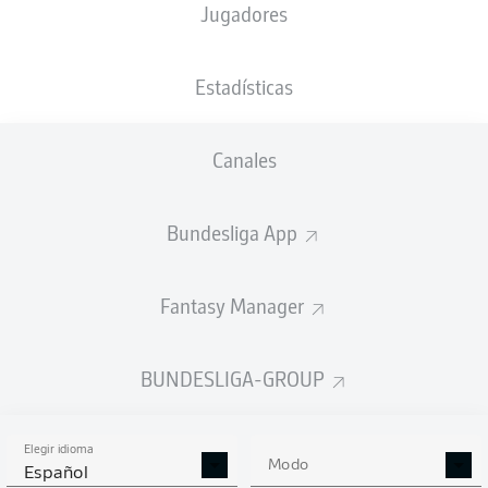
Jugadores
NACIÓN
17.07.1988
DEU
38 AÑOS
Estadísticas
Competition
Canales
Bundesliga
Season
Bundesliga App
2026/2027
Fantasy Manager
BUNDESLIGA-GROUP
Elegir idioma
Modo
Español