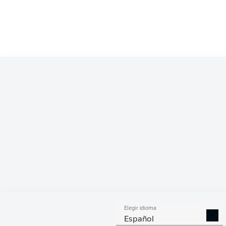
Competition
Bundesliga 2
Season
ESTA
Elegir idioma
DUELOS
DUE
DIVIDIDOS
AÉR
Español
GANADOS
GANA