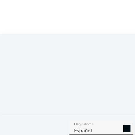
Competition
Bundesliga
Season
2026/2027
ESTA
Elegir idioma
DUELOS
DUE
DIVIDIDOS
AÉR
Español
GANADOS
GANA