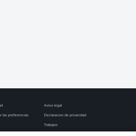
ad
Aviso legal
r las preferencias
Declaracion de privacidad
Trabajos
es
Condiciones de uso