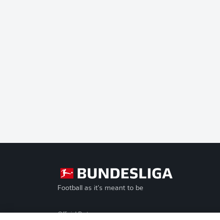
Football as it's meant to be
Official Partners