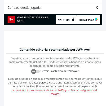
Centros desde jugada
0
¡MÁS BUNDESLIGA EN LA
APP STORE
GOOGLE PLAY
APP!
Contenido editorial recomendado por
JWPlayer
En este apartado encontrarás contenido externo de
JWPlayer
que funciona
como complemento del artículo. Puedes visualizarlo haciendo clic sobre dicho
contenido, así como ocultarlo nuevamente.
Permitir contenido de
JWPlayer
Estoy de acuerdo en que se me muestre contenido externo de
JWPlayer
, lo que
permite que ciertos datos personales se transmitan a
JWPlayer
y que
JWPlayer
establezca cookies. Puedes encontrar más información al respecto en la
declaración de protección de datos de
JWPlayer
|
Editar configuración de
cookies