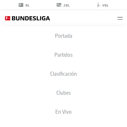
2BL
BL
VBL
NYAMEKYE
Portada
AWORTWIE-GRANT
4
Partidos
Clasificación
DEFENSA
Clubes
PADERBORN
ESTADÍSTICAS TEMPORADA 2026/2027
GOLES
COMPA
En Vivo