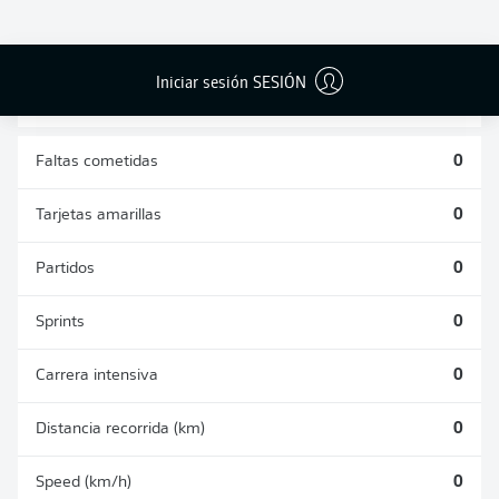
DUELOS
DUELOS
DIVIDIDOS
AÉREOS
GANADOS
GANADOS
0
0
Iniciar sesión SESIÓN
Faltas cometidas
0
Tarjetas amarillas
0
Partidos
0
Sprints
0
Carrera intensiva
0
Distancia recorrida (km)
0
Speed (km/h)
0