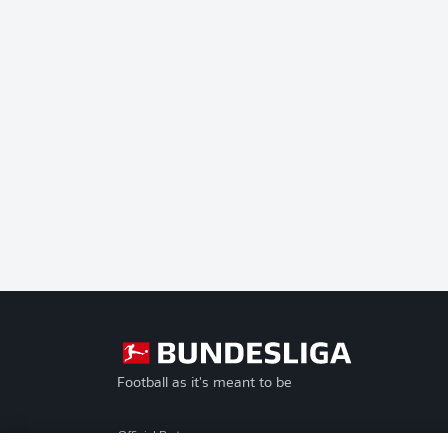
Football as it's meant to be
Official Partners