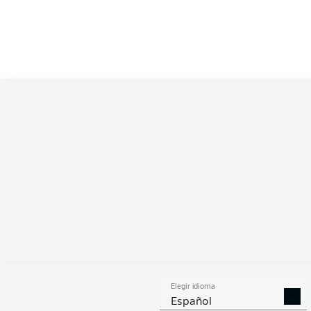
Competition
Bundesliga
Season
2026/2027
ESTA
Elegir idioma
DUELOS
DUE
DIVIDIDOS
AÉR
Español
GANADOS
GANA