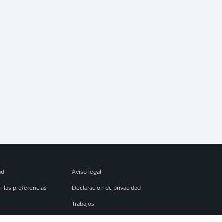
ad
Aviso legal
r las preferencias
Declaracion de privacidad
Trabajos
es
Condiciones de uso