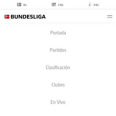
2BL
BL
VBL
NABY
Portada
KEÏTA
18
Partidos
Clasificación
CENTROCAMPISTA
Clubes
WERDER BREMEN
ESTADÍSTICAS TEMPORADA 2024/2025
GOLES
En Vivo