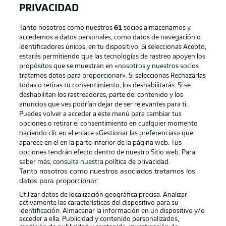
PRIVACIDAD
Tanto nosotros como nuestros
61
socios almacenamos y
accedemos a datos personales, como datos de navegación o
identificadores únicos, en tu dispositivo. Si seleccionas Acepto,
estarás permitiendo que las tecnologías de rastreo apoyen los
propósitos que se muestran en «nosotros y nuestros socios
tratamos datos para proporcionar». Si seleccionas Rechazarlas
Publicidad
Aviso legal
todas o retiras tu consentimiento, los deshabilitarás. Si se
Gestionar las preferencias
Declaracion de privacidad
deshabilitan los rastreadores, parte del contenido y los
anuncios que ves podrían dejar de ser relevantes para ti.
Canales
Trabajos
Puedes volver a acceder a este menú para cambiar tus
opciones o retirar el consentimiento en cualquier momento
Jugadores
Condiciones de uso
haciendo clic en el enlace «Gestionar las preferencias» que
Sello Editorial
Contacto
aparece en el en la parte inferior de la página web. Tus
opciones tendrán efecto dentro de nuestro Sitio web. Para
saber más, consulta nuestra política de privacidad.
Tanto nosotros como nuestros asociados tratamos los
datos para proporcionar:
Utilizar datos de localización geográfica precisa. Analizar
activamente las características del dispositivo para su
identificación. Almacenar la información en un dispositivo y/o
acceder a ella. Publicidad y contenido personalizados,