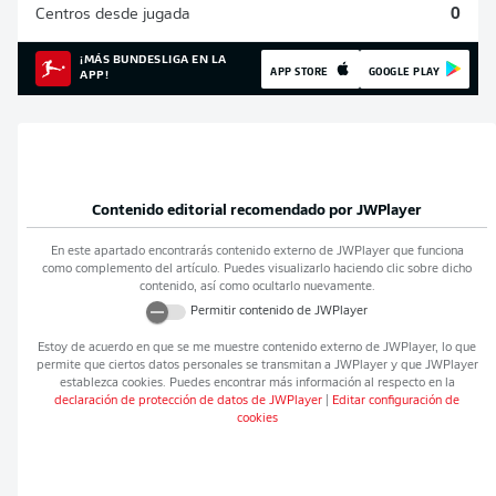
Centros desde jugada
0
¡MÁS BUNDESLIGA EN LA
APP STORE
GOOGLE PLAY
APP!
Contenido editorial recomendado por
JWPlayer
En este apartado encontrarás contenido externo de
JWPlayer
que funciona
como complemento del artículo. Puedes visualizarlo haciendo clic sobre dicho
contenido, así como ocultarlo nuevamente.
Permitir contenido de
JWPlayer
Estoy de acuerdo en que se me muestre contenido externo de
JWPlayer
, lo que
permite que ciertos datos personales se transmitan a
JWPlayer
y que
JWPlayer
establezca cookies. Puedes encontrar más información al respecto en la
declaración de protección de datos de
JWPlayer
|
Editar configuración de
cookies