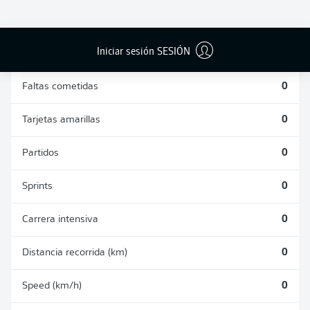
DUELOS
DUELOS
DIVIDIDOS
AÉREOS
GANADOS
GANADOS
0
0
Iniciar sesión SESIÓN
Faltas cometidas
0
Tarjetas amarillas
0
Partidos
0
Sprints
0
Carrera intensiva
0
Distancia recorrida (km)
0
Speed (km/h)
0