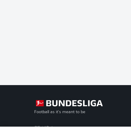
Football as it's meant to be
Official Partners