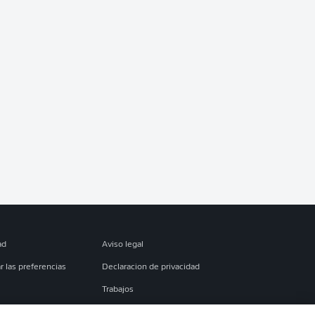
ad
Aviso legal
r las preferencias
Declaracion de privacidad
Trabajos
es
Condiciones de uso