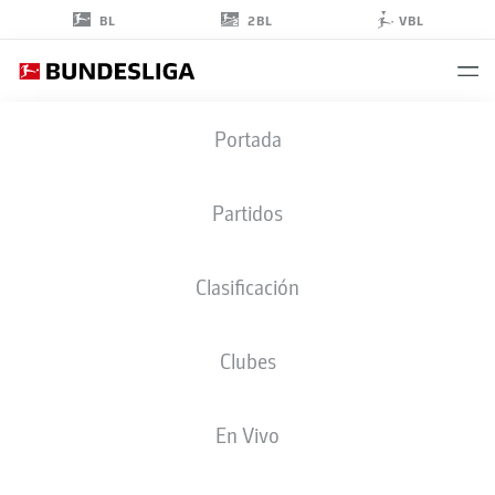
2BL
BL
VBL
MIKKEL
Portada
KIRKESKOV
2
Partidos
Clasificación
DEFENSA
Clubes
PREUSSEN MÜNSTER
ESTADÍSTICAS TEMPORADA 2025/2026
GOLES
En Vivo