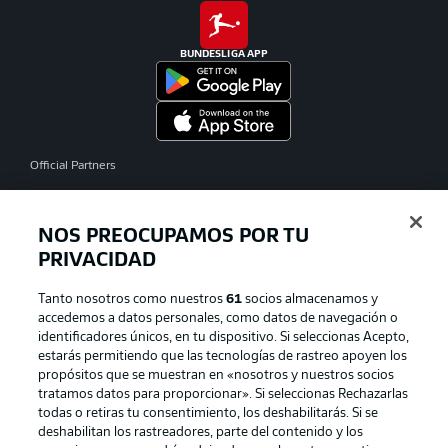
BUNDESLIGA APP
Official Partners
NOS PREOCUPAMOS POR TU
PRIVACIDAD
Tanto nosotros como nuestros
61
socios almacenamos y
accedemos a datos personales, como datos de navegación o
identificadores únicos, en tu dispositivo. Si seleccionas Acepto,
estarás permitiendo que las tecnologías de rastreo apoyen los
propósitos que se muestran en «nosotros y nuestros socios
tratamos datos para proporcionar». Si seleccionas Rechazarlas
Publicidad
Aviso legal
todas o retiras tu consentimiento, los deshabilitarás. Si se
Gestionar las preferencias
Declaracion de privacidad
deshabilitan los rastreadores, parte del contenido y los