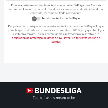
En este apartado encontrarás contenido externo de
JWPlayer
que funciona
como complemento del artículo. Puedes visualizarlo haciendo clic sobre dicho
contenido, así como ocultarlo nuevamente.
Permitir contenido de
JWPlayer
Estoy de acuerdo en que se me muestre contenido externo de
JWPlayer
, lo que
permite que ciertos datos personales se transmitan a
JWPlayer
y que
JWPlayer
establezca cookies. Puedes encontrar más información al respecto en la
declaración de protección de datos de
JWPlayer
|
Editar configuración de
cookies
Football as it's meant to be