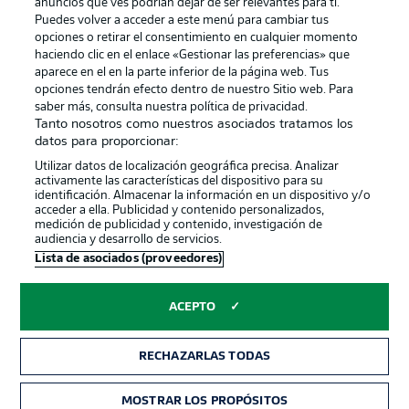
anuncios que ves podrían dejar de ser relevantes para ti.
Canales
Trabajos
Puedes volver a acceder a este menú para cambiar tus
opciones o retirar el consentimiento en cualquier momento
Jugadores
Condiciones de uso
haciendo clic en el enlace «Gestionar las preferencias» que
Sello Editorial
Contacto
aparece en el en la parte inferior de la página web. Tus
opciones tendrán efecto dentro de nuestro Sitio web. Para
saber más, consulta nuestra política de privacidad.
Tanto nosotros como nuestros asociados tratamos los
datos para proporcionar:
Utilizar datos de localización geográfica precisa. Analizar
activamente las características del dispositivo para su
identificación. Almacenar la información en un dispositivo y/o
acceder a ella. Publicidad y contenido personalizados,
medición de publicidad y contenido, investigación de
audiencia y desarrollo de servicios.
© 2026 Bundesliga-Gruppe GmbH
Lista de asociados (proveedores)
Elegir idioma
ACEPTO
Español
RECHAZARLAS TODAS
Modo
MOSTRAR LOS PROPÓSITOS