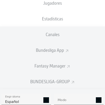
Jugadores
NACIÓN
05.09.1991
TAMAÑO
PESO
DNK
34 AÑOS
185 CM
80 KG
Estadísticas
Competition
Canales
Bundesliga 2
Season
Bundesliga App
2025/2026
Fantasy Manager
ESTADÍSTICAS
BUNDESLIGA-GROUP
TEMPORADA 2025/2026
Elegir idioma
Modo
Español