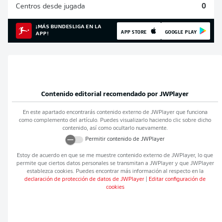
Centros desde jugada
0
¡MÁS BUNDESLIGA EN LA
APP STORE
GOOGLE PLAY
APP!
Contenido editorial recomendado por
JWPlayer
En este apartado encontrarás contenido externo de
JWPlayer
que funciona
como complemento del artículo. Puedes visualizarlo haciendo clic sobre dicho
contenido, así como ocultarlo nuevamente.
Permitir contenido de
JWPlayer
Estoy de acuerdo en que se me muestre contenido externo de
JWPlayer
, lo que
permite que ciertos datos personales se transmitan a
JWPlayer
y que
JWPlayer
establezca cookies. Puedes encontrar más información al respecto en la
declaración de protección de datos de
JWPlayer
|
Editar configuración de
cookies