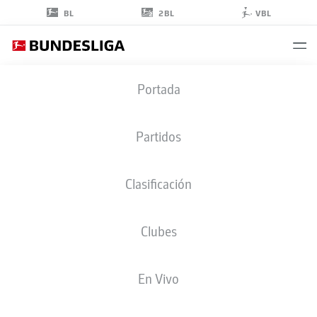
2BL
BL
VBL
MAXIMILIAN
Portada
PHILIPP
26
Partidos
Clasificación
DELANTERO
Clubes
FREIBURG
ESTADÍSTICAS TEMPORADA 2026/2027
GOLES
COMPA
En Vivo