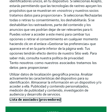
identificadores únicos, en tu dispositivo. Si seleccionas Acepto,
estarás permitiendo que las tecnologías de rastreo apoyen los
propósitos que se muestran en «nosotros y nuestros socios
tratamos datos para proporcionar». Si seleccionas Rechazarlas
Publicidad
Aviso legal
todas o retiras tu consentimiento, los deshabilitarás. Si se
Gestionar las preferencias
Declaracion de privacidad
deshabilitan los rastreadores, parte del contenido y los
anuncios que ves podrían dejar de ser relevantes para ti.
Canales
Trabajos
Puedes volver a acceder a este menú para cambiar tus
opciones o retirar el consentimiento en cualquier momento
Jugadores
Condiciones de uso
haciendo clic en el enlace «Gestionar las preferencias» que
Sello Editorial
Contacto
aparece en el en la parte inferior de la página web. Tus
opciones tendrán efecto dentro de nuestro Sitio web. Para
saber más, consulta nuestra política de privacidad.
Tanto nosotros como nuestros asociados tratamos los
datos para proporcionar:
Utilizar datos de localización geográfica precisa. Analizar
activamente las características del dispositivo para su
identificación. Almacenar la información en un dispositivo y/o
acceder a ella. Publicidad y contenido personalizados,
medición de publicidad y contenido, investigación de
audiencia y desarrollo de servicios.
© 2026 Bundesliga-Gruppe GmbH
Lista de asociados (proveedores)
Elegir idioma