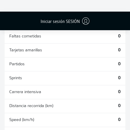
DUELOS
DUELOS
DIVIDIDOS
AÉREOS
GANADOS
GANADOS
0
0
Iniciar sesión SESIÓN
Faltas cometidas
0
Tarjetas amarillas
0
Partidos
0
Sprints
0
Carrera intensiva
0
Distancia recorrida (km)
0
Speed (km/h)
0