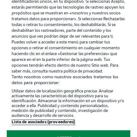
identificadores únicos, en tu dispositivo. Si seleccionas Acepto,
estarás permitiendo que las tecnologías de rastreo apoyen los
propósitos que se muestran en «nosotros y nuestros socios
tratamos datos para proporcionar». Si seleccionas Rechazarlas
Publicidad
Aviso legal
todas o retiras tu consentimiento, los deshabilitarás. Si se
Gestionar las preferencias
Declaracion de privacidad
deshabilitan los rastreadores, parte del contenido y los
anuncios que ves podrían dejar de ser relevantes para ti.
Canales
Trabajos
Puedes volver a acceder a este menú para cambiar tus
opciones o retirar el consentimiento en cualquier momento
Jugadores
Condiciones de uso
haciendo clic en el enlace «Gestionar las preferencias» que
Sello Editorial
Contacto
aparece en el en la parte inferior de la página web. Tus
opciones tendrán efecto dentro de nuestro Sitio web. Para
saber más, consulta nuestra política de privacidad.
Tanto nosotros como nuestros asociados tratamos los
datos para proporcionar:
Utilizar datos de localización geográfica precisa. Analizar
activamente las características del dispositivo para su
identificación. Almacenar la información en un dispositivo y/o
acceder a ella. Publicidad y contenido personalizados,
medición de publicidad y contenido, investigación de
audiencia y desarrollo de servicios.
© 2026 Bundesliga-Gruppe GmbH
Lista de asociados (proveedores)
Elegir idioma