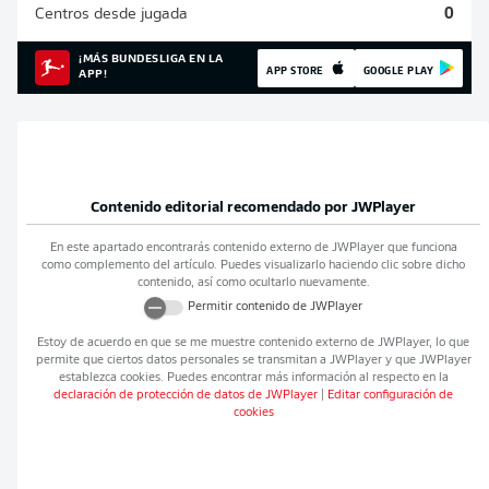
Centros desde jugada
0
¡MÁS BUNDESLIGA EN LA
APP STORE
GOOGLE PLAY
APP!
Contenido editorial recomendado por
JWPlayer
En este apartado encontrarás contenido externo de
JWPlayer
que funciona
como complemento del artículo. Puedes visualizarlo haciendo clic sobre dicho
contenido, así como ocultarlo nuevamente.
Permitir contenido de
JWPlayer
Estoy de acuerdo en que se me muestre contenido externo de
JWPlayer
, lo que
permite que ciertos datos personales se transmitan a
JWPlayer
y que
JWPlayer
establezca cookies. Puedes encontrar más información al respecto en la
declaración de protección de datos de
JWPlayer
|
Editar configuración de
cookies