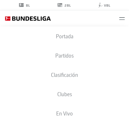
2BL
BL
VBL
MAXIM
Portada
DAL
47
Partidos
Clasificación
DEFENSA
Clubes
MAINZ
ESTADÍSTICAS TEMPORADA 2026/2027
GOLES
COMPA
En Vivo