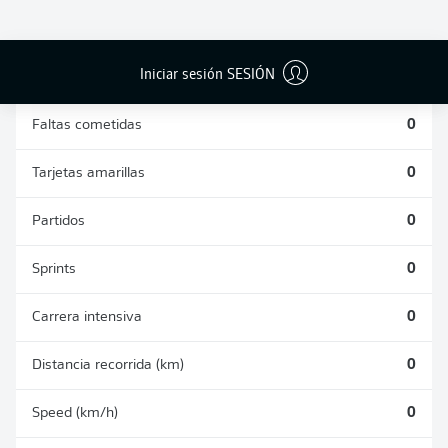
DUELOS
DUELOS
DIVIDIDOS
AÉREOS
GANADOS
GANADOS
0
0
Iniciar sesión SESIÓN
Faltas cometidas
0
Tarjetas amarillas
0
Partidos
0
Sprints
0
Carrera intensiva
0
Distancia recorrida (km)
0
Speed (km/h)
0