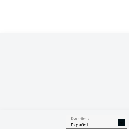
Competition
DFB-Cup
Season
2026/2027
ESTA
Elegir idioma
DUELOS
DUE
DIVIDIDOS
AÉR
Español
GANADOS
GANA