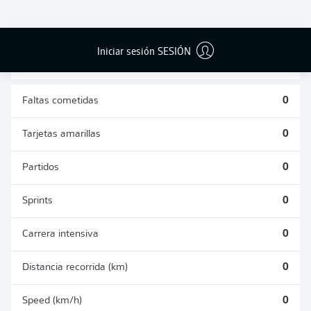
DUELOS
DUELOS
DIVIDIDOS
AÉREOS
GANADOS
GANADOS
0
0
Iniciar sesión SESIÓN
Faltas cometidas
0
Tarjetas amarillas
0
Partidos
0
Sprints
0
Carrera intensiva
0
Distancia recorrida (km)
0
Speed (km/h)
0