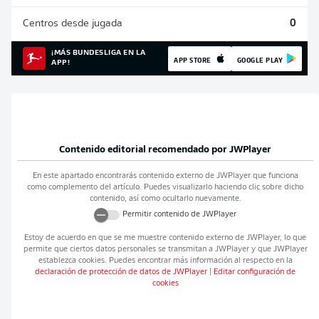
Centros desde jugada
0
¡MÁS BUNDESLIGA EN LA
APP STORE
GOOGLE PLAY
APP!
Contenido editorial recomendado por
JWPlayer
En este apartado encontrarás contenido externo de
JWPlayer
que funciona
como complemento del artículo. Puedes visualizarlo haciendo clic sobre dicho
contenido, así como ocultarlo nuevamente.
Permitir contenido de
JWPlayer
Estoy de acuerdo en que se me muestre contenido externo de
JWPlayer
, lo que
permite que ciertos datos personales se transmitan a
JWPlayer
y que
JWPlayer
establezca cookies. Puedes encontrar más información al respecto en la
declaración de protección de datos de
JWPlayer
|
Editar configuración de
cookies