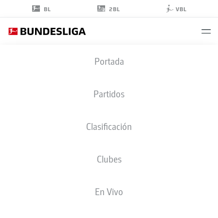
2BL
BL
VBL
MAHMUT
Portada
KÜÇÜKŞAHIN
42
Partidos
Clasificación
CENTROCAMPISTA
Clubes
AUGSBURG
ESTADÍSTICAS TEMPORADA 2026/2027
GOLES
COMPA
En Vivo