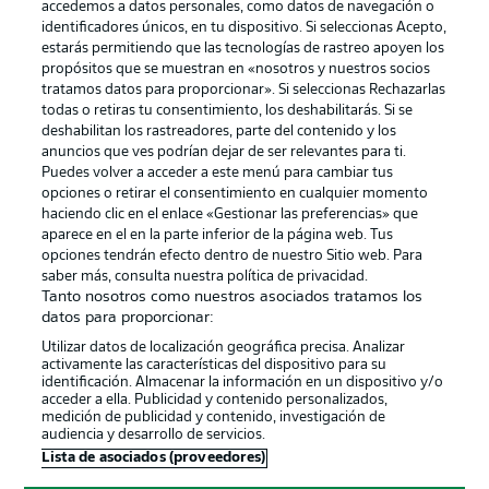
accedemos a datos personales, como datos de navegación o
identificadores únicos, en tu dispositivo. Si seleccionas Acepto,
estarás permitiendo que las tecnologías de rastreo apoyen los
propósitos que se muestran en «nosotros y nuestros socios
tratamos datos para proporcionar». Si seleccionas Rechazarlas
Publicidad
Aviso legal
todas o retiras tu consentimiento, los deshabilitarás. Si se
Gestionar las preferencias
Declaracion de privacidad
deshabilitan los rastreadores, parte del contenido y los
anuncios que ves podrían dejar de ser relevantes para ti.
Canales
Trabajos
Puedes volver a acceder a este menú para cambiar tus
opciones o retirar el consentimiento en cualquier momento
Jugadores
Condiciones de uso
haciendo clic en el enlace «Gestionar las preferencias» que
Sello Editorial
Contacto
aparece en el en la parte inferior de la página web. Tus
opciones tendrán efecto dentro de nuestro Sitio web. Para
saber más, consulta nuestra política de privacidad.
Tanto nosotros como nuestros asociados tratamos los
datos para proporcionar:
Utilizar datos de localización geográfica precisa. Analizar
activamente las características del dispositivo para su
identificación. Almacenar la información en un dispositivo y/o
acceder a ella. Publicidad y contenido personalizados,
medición de publicidad y contenido, investigación de
audiencia y desarrollo de servicios.
© 2026 Bundesliga-Gruppe GmbH
Lista de asociados (proveedores)