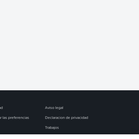
ad
Aviso legal
r las preferencias
Declaracion de privacidad
Trabajos
es
Condiciones de uso