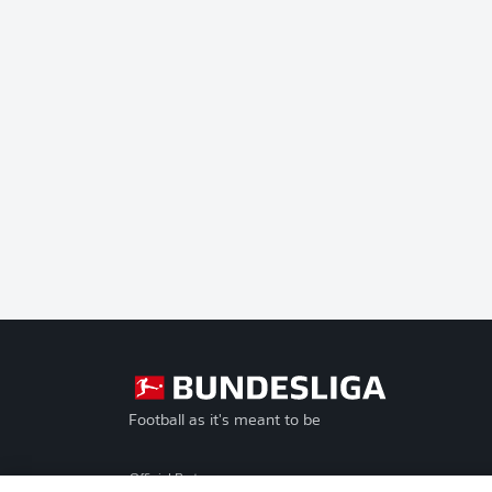
Football as it's meant to be
Official Partners