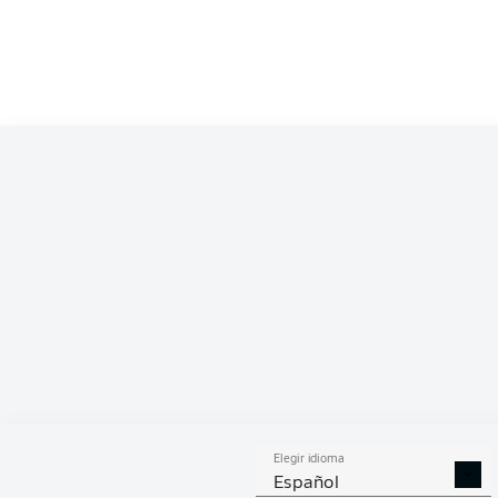
Competition
Bundesliga
Season
2026/2027
ESTA
Elegir idioma
DUELOS
DUE
DIVIDIDOS
AÉR
Español
GANADOS
GANA