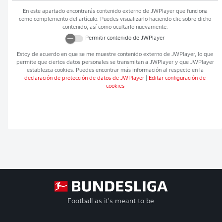
En este apartado encontrarás contenido externo de
JWPlayer
que funciona
como complemento del artículo. Puedes visualizarlo haciendo clic sobre dicho
contenido, así como ocultarlo nuevamente.
Permitir contenido de
JWPlayer
Estoy de acuerdo en que se me muestre contenido externo de
JWPlayer
, lo que
permite que ciertos datos personales se transmitan a
JWPlayer
y que
JWPlayer
establezca cookies. Puedes encontrar más información al respecto en la
declaración de protección de datos de
JWPlayer
|
Editar configuración de
cookies
Football as it's meant to be