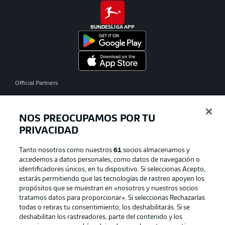
BUNDESLIGA APP
Official Partners
NOS PREOCUPAMOS POR TU
PRIVACIDAD
Tanto nosotros como nuestros
61
socios almacenamos y
accedemos a datos personales, como datos de navegación o
identificadores únicos, en tu dispositivo. Si seleccionas Acepto,
estarás permitiendo que las tecnologías de rastreo apoyen los
propósitos que se muestran en «nosotros y nuestros socios
tratamos datos para proporcionar». Si seleccionas Rechazarlas
Publicidad
Aviso legal
todas o retiras tu consentimiento, los deshabilitarás. Si se
Gestionar las preferencias
Declaracion de privacidad
deshabilitan los rastreadores, parte del contenido y los