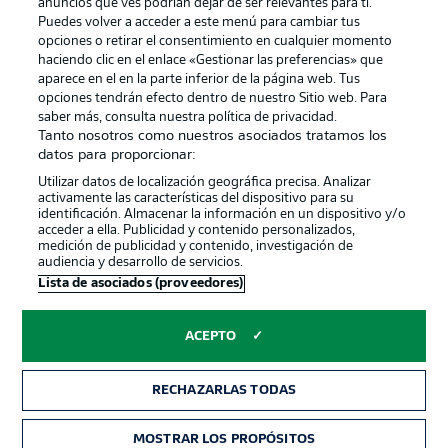
anuncios que ves podrían dejar de ser relevantes para ti.
Canales
Trabajos
Puedes volver a acceder a este menú para cambiar tus
opciones o retirar el consentimiento en cualquier momento
Jugadores
Condiciones de uso
haciendo clic en el enlace «Gestionar las preferencias» que
Sello Editorial
Contacto
aparece en el en la parte inferior de la página web. Tus
opciones tendrán efecto dentro de nuestro Sitio web. Para
saber más, consulta nuestra política de privacidad.
Tanto nosotros como nuestros asociados tratamos los
datos para proporcionar:
Utilizar datos de localización geográfica precisa. Analizar
activamente las características del dispositivo para su
identificación. Almacenar la información en un dispositivo y/o
acceder a ella. Publicidad y contenido personalizados,
medición de publicidad y contenido, investigación de
audiencia y desarrollo de servicios.
© 2026 Bundesliga-Gruppe GmbH
Lista de asociados (proveedores)
Elegir idioma
ACEPTO
Español
RECHAZARLAS TODAS
Modo
MOSTRAR LOS PROPÓSITOS