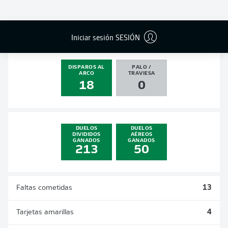
GOLES
ASISTENCIAS
PENALES
ACTUALIZADO
0
4
0
0
Iniciar sesión SESIÓN
DISPAROS AL
PALO /
ARCO
TRAVIESA
18
0
DUELOS
DUELOS
DIVIDIDOS
AÉREOS
GANADOS
GANADOS
213
50
Faltas cometidas
13
Tarjetas amarillas
4