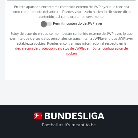
En este apartado encontrarás contenido externo de
JWPlayer
que funciona
como complemento del artículo. Puedes visualizarlo haciendo clic sobre dicho
contenido, así como ocultarlo nuevamente.
Permitir contenido de
JWPlayer
Estoy de acuerdo en que se me muestre contenido externo de
JWPlayer
, lo que
permite que ciertos datos personales se transmitan a
JWPlayer
y que
JWPlayer
establezca cookies. Puedes encontrar más información al respecto en la
declaración de protección de datos de
JWPlayer
|
Editar configuración de
cookies
Football as it's meant to be