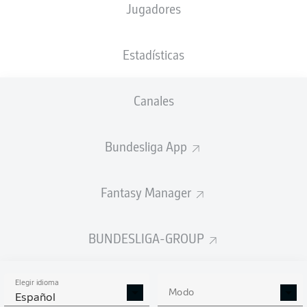
Jugadores
NACIÓN
25.07.2002
TAMAÑO
PESO
DEU
24 AÑOS
173 CM
63 KG
Estadísticas
Competition
Canales
Bundesliga 2
Season
Bundesliga App
2025/2026
Fantasy Manager
ESTADÍSTICAS
BUNDESLIGA-GROUP
TEMPORADA 2025/2026
Elegir idioma
Modo
Español