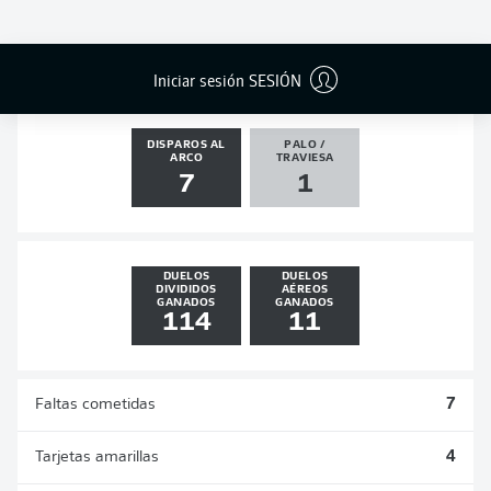
GOLES
ASISTENCIAS
PENALES
ACTUALIZADO
0
2
0
0
Iniciar sesión SESIÓN
DISPAROS AL
PALO /
ARCO
TRAVIESA
7
1
DUELOS
DUELOS
DIVIDIDOS
AÉREOS
GANADOS
GANADOS
114
11
Faltas cometidas
7
Tarjetas amarillas
4