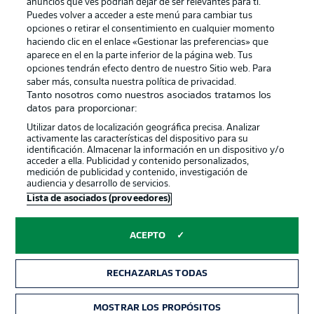
anuncios que ves podrían dejar de ser relevantes para ti.
Canales
Trabajos
Puedes volver a acceder a este menú para cambiar tus
opciones o retirar el consentimiento en cualquier momento
Jugadores
Condiciones de uso
haciendo clic en el enlace «Gestionar las preferencias» que
Sello Editorial
Contacto
aparece en el en la parte inferior de la página web. Tus
opciones tendrán efecto dentro de nuestro Sitio web. Para
saber más, consulta nuestra política de privacidad.
Tanto nosotros como nuestros asociados tratamos los
datos para proporcionar:
Utilizar datos de localización geográfica precisa. Analizar
activamente las características del dispositivo para su
identificación. Almacenar la información en un dispositivo y/o
acceder a ella. Publicidad y contenido personalizados,
medición de publicidad y contenido, investigación de
audiencia y desarrollo de servicios.
© 2026 Bundesliga-Gruppe GmbH
Lista de asociados (proveedores)
Elegir idioma
ACEPTO
Español
RECHAZARLAS TODAS
Modo
MOSTRAR LOS PROPÓSITOS