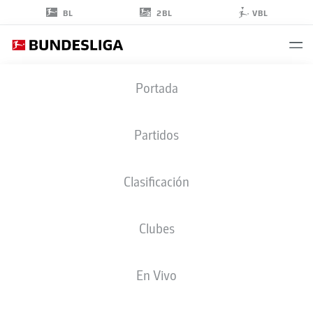
2BL
BL
VBL
LUCA
Portada
BOLAY
25
Partidos
Clasificación
DEFENSA
Clubes
PREUSSEN MÜNSTER
ESTADÍSTICAS TEMPORADA 2025/2026
GOLES
En Vivo