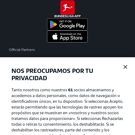
BUNDESLIGA APP
Official Partners
NOS PREOCUPAMOS POR TU
PRIVACIDAD
Tanto nosotros como nuestros
61
socios almacenamos y
accedemos a datos personales, como datos de navegación o
identificadores únicos, en tu dispositivo. Si seleccionas Acepto,
estarás permitiendo que las tecnologías de rastreo apoyen los
propósitos que se muestran en «nosotros y nuestros socios
tratamos datos para proporcionar». Si seleccionas Rechazarlas
Publicidad
Aviso legal
todas o retiras tu consentimiento, los deshabilitarás. Si se
Gestionar las preferencias
Declaracion de privacidad
deshabilitan los rastreadores, parte del contenido y los