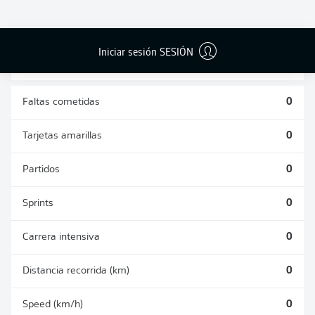
DUELOS
DUELOS
DIVIDIDOS
AÉREOS
GANADOS
GANADOS
0
0
Iniciar sesión SESIÓN
Faltas cometidas
0
Tarjetas amarillas
0
Partidos
0
Sprints
0
Carrera intensiva
0
Distancia recorrida (km)
0
Speed (km/h)
0