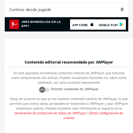
Centros desde jugada
0
¡MÁS BUNDESLIGA EN LA
APP STORE
GOOGLE PLAY
APP!
Contenido editorial recomendado por
JWPlayer
En este apartado encontrarás contenido externo de
JWPlayer
que funciona
como complemento del artículo. Puedes visualizarlo haciendo clic sobre dicho
contenido, así como ocultarlo nuevamente.
Permitir contenido de
JWPlayer
Estoy de acuerdo en que se me muestre contenido externo de
JWPlayer
, lo que
permite que ciertos datos personales se transmitan a
JWPlayer
y que
JWPlayer
establezca cookies. Puedes encontrar más información al respecto en la
declaración de protección de datos de
JWPlayer
|
Editar configuración de
cookies