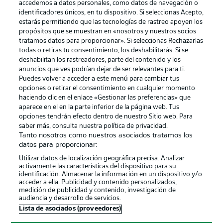
accedemos a datos personales, como datos de navegación o
identificadores únicos, en tu dispositivo. Si seleccionas Acepto,
estarás permitiendo que las tecnologías de rastreo apoyen los
propósitos que se muestran en «nosotros y nuestros socios
tratamos datos para proporcionar». Si seleccionas Rechazarlas
Publicidad
Aviso legal
todas o retiras tu consentimiento, los deshabilitarás. Si se
Gestionar las preferencias
Declaracion de privacidad
deshabilitan los rastreadores, parte del contenido y los
anuncios que ves podrían dejar de ser relevantes para ti.
Canales
Trabajos
Puedes volver a acceder a este menú para cambiar tus
opciones o retirar el consentimiento en cualquier momento
Jugadores
Condiciones de uso
haciendo clic en el enlace «Gestionar las preferencias» que
Sello Editorial
Contacto
aparece en el en la parte inferior de la página web. Tus
opciones tendrán efecto dentro de nuestro Sitio web. Para
saber más, consulta nuestra política de privacidad.
Tanto nosotros como nuestros asociados tratamos los
datos para proporcionar:
Utilizar datos de localización geográfica precisa. Analizar
activamente las características del dispositivo para su
identificación. Almacenar la información en un dispositivo y/o
acceder a ella. Publicidad y contenido personalizados,
medición de publicidad y contenido, investigación de
audiencia y desarrollo de servicios.
© 2026 Bundesliga-Gruppe GmbH
Lista de asociados (proveedores)