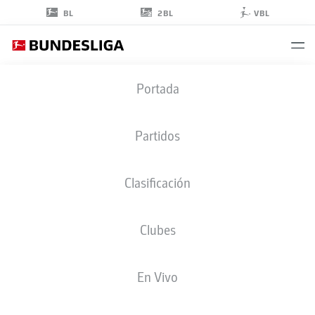
2BL
BL
VBL
LORENZ
Portada
ASSIGNON
22
Partidos
Clasificación
DEFENSA
Clubes
VFB STUTTGART
ESTADÍSTICAS TEMPORADA 2026/2027
GOLES
COMPA
En Vivo