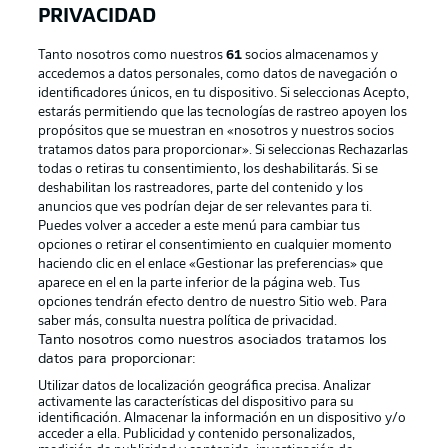
PRIVACIDAD
Tanto nosotros como nuestros
61
socios almacenamos y
accedemos a datos personales, como datos de navegación o
identificadores únicos, en tu dispositivo. Si seleccionas Acepto,
estarás permitiendo que las tecnologías de rastreo apoyen los
propósitos que se muestran en «nosotros y nuestros socios
tratamos datos para proporcionar». Si seleccionas Rechazarlas
Publicidad
Aviso legal
todas o retiras tu consentimiento, los deshabilitarás. Si se
Gestionar las preferencias
Declaracion de privacidad
deshabilitan los rastreadores, parte del contenido y los
anuncios que ves podrían dejar de ser relevantes para ti.
Canales
Trabajos
Puedes volver a acceder a este menú para cambiar tus
opciones o retirar el consentimiento en cualquier momento
Jugadores
Condiciones de uso
haciendo clic en el enlace «Gestionar las preferencias» que
Sello Editorial
Contacto
aparece en el en la parte inferior de la página web. Tus
opciones tendrán efecto dentro de nuestro Sitio web. Para
saber más, consulta nuestra política de privacidad.
Tanto nosotros como nuestros asociados tratamos los
datos para proporcionar:
Utilizar datos de localización geográfica precisa. Analizar
activamente las características del dispositivo para su
identificación. Almacenar la información en un dispositivo y/o
acceder a ella. Publicidad y contenido personalizados,