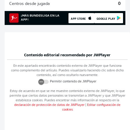
Centros desde jugada
0
¡MÁS BUNDESLIGA EN LA
APP STORE
GOOGLE PLAY
APP!
Contenido editorial recomendado por
JWPlayer
En este apartado encontrarás contenido externo de
JWPlayer
que funciona
como complemento del artículo. Puedes visualizarlo haciendo clic sobre dicho
contenido, así como ocultarlo nuevamente.
Permitir contenido de
JWPlayer
Estoy de acuerdo en que se me muestre contenido externo de
JWPlayer
, lo que
permite que ciertos datos personales se transmitan a
JWPlayer
y que
JWPlayer
establezca cookies. Puedes encontrar más información al respecto en la
declaración de protección de datos de
JWPlayer
|
Editar configuración de
cookies