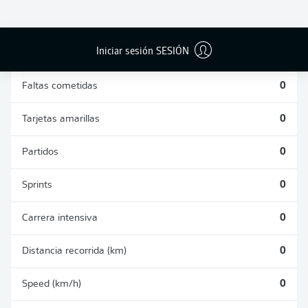
DUELOS
DUELOS
DIVIDIDOS
AÉREOS
GANADOS
GANADOS
0
0
Iniciar sesión SESIÓN
Faltas cometidas
0
Tarjetas amarillas
0
Partidos
0
Sprints
0
Carrera intensiva
0
Distancia recorrida (km)
0
Speed (km/h)
0