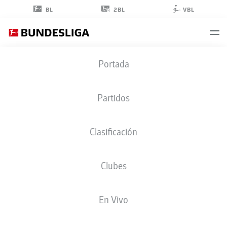
2BL
BL
VBL
LEE
Portada
BUCHANAN
26
Partidos
Clasificación
DEFENSA
Clubes
WERDER BREMEN
ESTADÍSTICAS TEMPORADA 2023/2024
GOLES
En Vivo