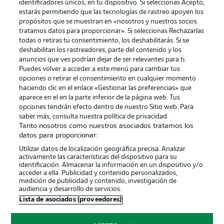
identificadores únicos, en tu dispositivo. Si seleccionas Acepto,
estarás permitiendo que las tecnologías de rastreo apoyen los
propósitos que se muestran en «nosotros y nuestros socios
tratamos datos para proporcionar». Si seleccionas Rechazarlas
Publicidad
Aviso legal
todas o retiras tu consentimiento, los deshabilitarás. Si se
Gestionar las preferencias
Declaracion de privacidad
deshabilitan los rastreadores, parte del contenido y los
anuncios que ves podrían dejar de ser relevantes para ti.
Canales
Trabajos
Puedes volver a acceder a este menú para cambiar tus
opciones o retirar el consentimiento en cualquier momento
Jugadores
Condiciones de uso
haciendo clic en el enlace «Gestionar las preferencias» que
Sello Editorial
Contacto
aparece en el en la parte inferior de la página web. Tus
opciones tendrán efecto dentro de nuestro Sitio web. Para
saber más, consulta nuestra política de privacidad.
Tanto nosotros como nuestros asociados tratamos los
datos para proporcionar:
Utilizar datos de localización geográfica precisa. Analizar
activamente las características del dispositivo para su
identificación. Almacenar la información en un dispositivo y/o
acceder a ella. Publicidad y contenido personalizados,
medición de publicidad y contenido, investigación de
audiencia y desarrollo de servicios.
© 2026 Bundesliga-Gruppe GmbH
Lista de asociados (proveedores)
Elegir idioma