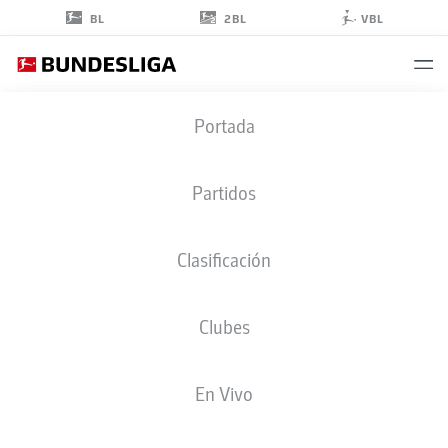
2BL
BL
VBL
KOKI
Portada
MACHIDA
28
Partidos
Clasificación
DEFENSA
Clubes
HOFFENHEIM
ESTADÍSTICAS TEMPORADA 2026/2027
GOLES
COMPA
En Vivo