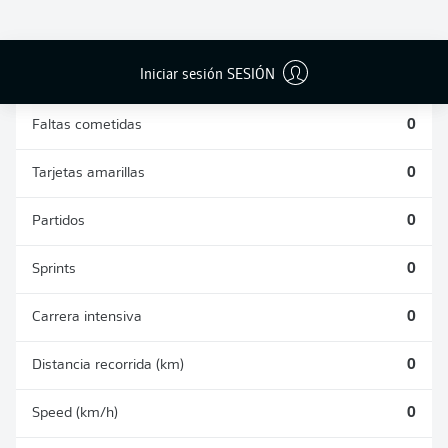
DUELOS
DUELOS
DIVIDIDOS
AÉREOS
GANADOS
GANADOS
0
0
Iniciar sesión SESIÓN
Faltas cometidas
0
Tarjetas amarillas
0
Partidos
0
Sprints
0
Carrera intensiva
0
Distancia recorrida (km)
0
Speed (km/h)
0