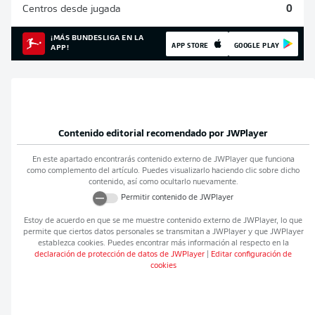
Centros desde jugada
0
¡MÁS BUNDESLIGA EN LA
APP STORE
GOOGLE PLAY
APP!
Contenido editorial recomendado por
JWPlayer
En este apartado encontrarás contenido externo de
JWPlayer
que funciona
como complemento del artículo. Puedes visualizarlo haciendo clic sobre dicho
contenido, así como ocultarlo nuevamente.
Permitir contenido de
JWPlayer
Estoy de acuerdo en que se me muestre contenido externo de
JWPlayer
, lo que
permite que ciertos datos personales se transmitan a
JWPlayer
y que
JWPlayer
establezca cookies. Puedes encontrar más información al respecto en la
declaración de protección de datos de
JWPlayer
|
Editar configuración de
cookies