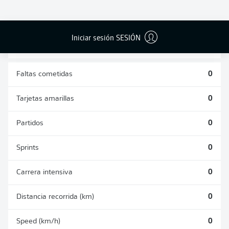
DUELOS
DUELOS
DIVIDIDOS
AÉREOS
GANADOS
GANADOS
0
0
Iniciar sesión SESIÓN
Faltas cometidas
0
Tarjetas amarillas
0
Partidos
0
Sprints
0
Carrera intensiva
0
Distancia recorrida (km)
0
Speed (km/h)
0