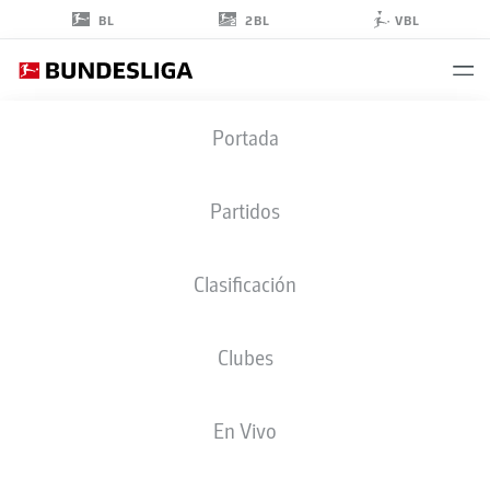
2BL
BL
VBL
KHALED
Portada
NAREY
20
Partidos
Clasificación
DEFENSA
Clubes
FORTUNA DÜSSELDORF
ESTADÍSTICAS TEMPORADA 2022/2023
GOLES
En Vivo