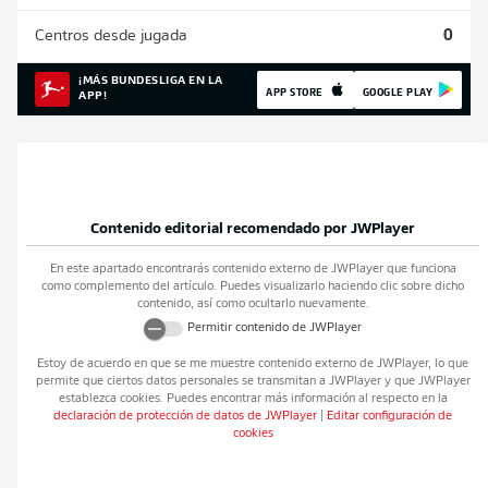
Centros desde jugada
0
¡MÁS BUNDESLIGA EN LA
APP STORE
GOOGLE PLAY
APP!
Contenido editorial recomendado por
JWPlayer
En este apartado encontrarás contenido externo de
JWPlayer
que funciona
como complemento del artículo. Puedes visualizarlo haciendo clic sobre dicho
contenido, así como ocultarlo nuevamente.
Permitir contenido de
JWPlayer
Estoy de acuerdo en que se me muestre contenido externo de
JWPlayer
, lo que
permite que ciertos datos personales se transmitan a
JWPlayer
y que
JWPlayer
establezca cookies. Puedes encontrar más información al respecto en la
declaración de protección de datos de
JWPlayer
|
Editar configuración de
cookies