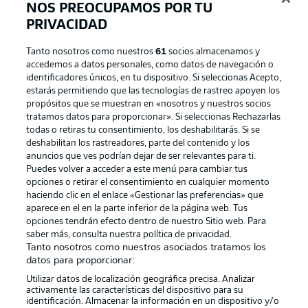
NOS PREOCUPAMOS POR TU
PRIVACIDAD
Tanto nosotros como nuestros
61
socios almacenamos y
accedemos a datos personales, como datos de navegación o
identificadores únicos, en tu dispositivo. Si seleccionas Acepto,
estarás permitiendo que las tecnologías de rastreo apoyen los
propósitos que se muestran en «nosotros y nuestros socios
tratamos datos para proporcionar». Si seleccionas Rechazarlas
Publicidad
Aviso legal
todas o retiras tu consentimiento, los deshabilitarás. Si se
Gestionar las preferencias
Declaracion de privacidad
deshabilitan los rastreadores, parte del contenido y los
anuncios que ves podrían dejar de ser relevantes para ti.
Canales
Trabajos
Puedes volver a acceder a este menú para cambiar tus
opciones o retirar el consentimiento en cualquier momento
Jugadores
Condiciones de uso
haciendo clic en el enlace «Gestionar las preferencias» que
Sello Editorial
Contacto
aparece en el en la parte inferior de la página web. Tus
opciones tendrán efecto dentro de nuestro Sitio web. Para
saber más, consulta nuestra política de privacidad.
Tanto nosotros como nuestros asociados tratamos los
datos para proporcionar:
Utilizar datos de localización geográfica precisa. Analizar
activamente las características del dispositivo para su
identificación. Almacenar la información en un dispositivo y/o