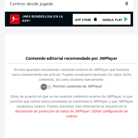
Centros desde jugada
0
¡MÁS BUNDESLIGA EN LA
APP STORE
GOOGLE PLAY
APP!
Contenido editorial recomendado por
JWPlayer
En este apartado encontrarás contenido externo de
JWPlayer
que funciona
como complemento del artículo. Puedes visualizarlo haciendo clic sobre dicho
contenido, así como ocultarlo nuevamente.
Permitir contenido de
JWPlayer
Estoy de acuerdo en que se me muestre contenido externo de
JWPlayer
, lo que
permite que ciertos datos personales se transmitan a
JWPlayer
y que
JWPlayer
establezca cookies. Puedes encontrar más información al respecto en la
declaración de protección de datos de
JWPlayer
|
Editar configuración de
cookies