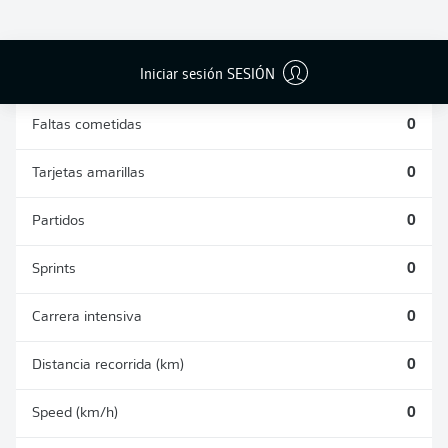
DUELOS
DUELOS
DIVIDIDOS
AÉREOS
GANADOS
GANADOS
0
0
Iniciar sesión SESIÓN
Faltas cometidas
0
Tarjetas amarillas
0
Partidos
0
Sprints
0
Carrera intensiva
0
Distancia recorrida (km)
0
Speed (km/h)
0