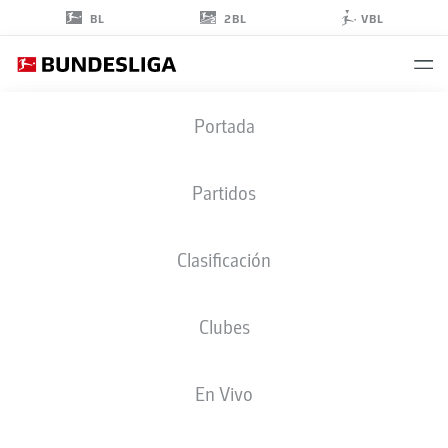
2BL
BL
VBL
KAUÃ
Portada
PRATES
Partidos
Clasificación
DEFENSA
Clubes
BORUSSIA DORTMUND
ESTADÍSTICAS TEMPORADA 2026/2027
GOLES
COMPA
En Vivo