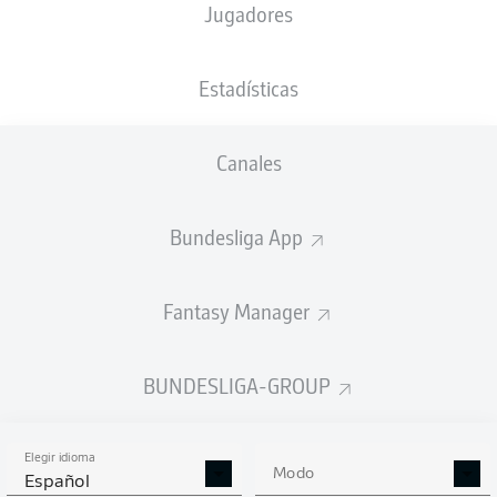
Jugadores
NACIÓN
12.08.2008
TAMAÑO
BRA
17 AÑOS
184 CM
Estadísticas
Competition
Canales
Bundesliga
Season
Bundesliga App
2026/2027
Fantasy Manager
ESTADÍSTICAS
BUNDESLIGA-GROUP
TEMPORADA 2026/2027
Elegir idioma
Modo
Español