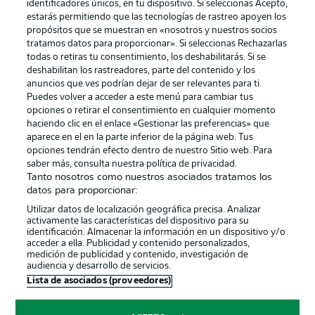
identificadores únicos, en tu dispositivo. Si seleccionas Acepto,
estarás permitiendo que las tecnologías de rastreo apoyen los
propósitos que se muestran en «nosotros y nuestros socios
tratamos datos para proporcionar». Si seleccionas Rechazarlas
Publicidad
Aviso legal
todas o retiras tu consentimiento, los deshabilitarás. Si se
Gestionar las preferencias
Declaracion de privacidad
deshabilitan los rastreadores, parte del contenido y los
anuncios que ves podrían dejar de ser relevantes para ti.
Canales
Trabajos
Puedes volver a acceder a este menú para cambiar tus
opciones o retirar el consentimiento en cualquier momento
Jugadores
Condiciones de uso
haciendo clic en el enlace «Gestionar las preferencias» que
Sello Editorial
Contacto
aparece en el en la parte inferior de la página web. Tus
opciones tendrán efecto dentro de nuestro Sitio web. Para
saber más, consulta nuestra política de privacidad.
Tanto nosotros como nuestros asociados tratamos los
datos para proporcionar:
Utilizar datos de localización geográfica precisa. Analizar
activamente las características del dispositivo para su
identificación. Almacenar la información en un dispositivo y/o
acceder a ella. Publicidad y contenido personalizados,
medición de publicidad y contenido, investigación de
audiencia y desarrollo de servicios.
© 2026 Bundesliga-Gruppe GmbH
Lista de asociados (proveedores)
Elegir idioma