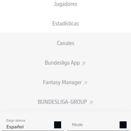
Jugadores
NACIÓN
09.04.1972
DNK
54 AÑOS
Estadísticas
Competition
Canales
Bundesliga
Season
Bundesliga App
2026/2027
Fantasy Manager
BUNDESLIGA-GROUP
Elegir idioma
Modo
Español