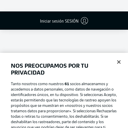
Iniciar sesión SESIÓN
NOS PREOCUPAMOS POR TU
PRIVACIDAD
Tanto nosotros como nuestros
61
socios almacenamos y
accedemos a datos personales, como datos de navegación o
Football as it's meant to be
identificadores únicos, en tu dispositivo. Si seleccionas Acepto,
estarás permitiendo que las tecnologías de rastreo apoyen los
propósitos que se muestran en «nosotros y nuestros socios
tratamos datos para proporcionar». Si seleccionas Rechazarlas
todas o retiras tu consentimiento, los deshabilitarás. Si se
BUNDESLIGA APP
deshabilitan los rastreadores, parte del contenido y los
anuncios que ves podrían dejar de ser relevantes para ti.