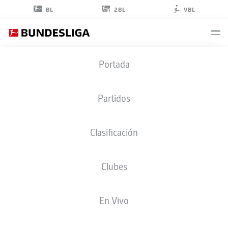
2BL
BL
VBL
KASPER
Portada
HJULMAND
Partidos
Clasificación
Clubes
BAYER LEVERKUSEN
En Vivo