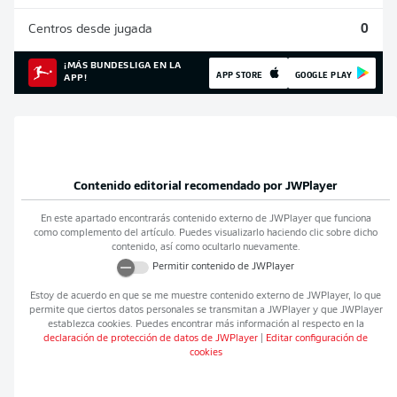
Centros desde jugada
0
¡MÁS BUNDESLIGA EN LA
APP STORE
GOOGLE PLAY
APP!
Contenido editorial recomendado por
JWPlayer
En este apartado encontrarás contenido externo de
JWPlayer
que funciona
como complemento del artículo. Puedes visualizarlo haciendo clic sobre dicho
contenido, así como ocultarlo nuevamente.
Permitir contenido de
JWPlayer
Estoy de acuerdo en que se me muestre contenido externo de
JWPlayer
, lo que
permite que ciertos datos personales se transmitan a
JWPlayer
y que
JWPlayer
establezca cookies. Puedes encontrar más información al respecto en la
declaración de protección de datos de
JWPlayer
|
Editar configuración de
cookies