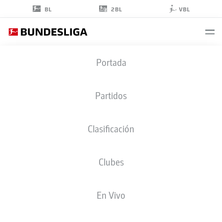
2BL
BL
VBL
KASEY
Portada
BOS
18
Partidos
Clasificación
DEFENSA
Clubes
MAINZ
ESTADÍSTICAS TEMPORADA 2026/2027
GOLES
COMPA
En Vivo