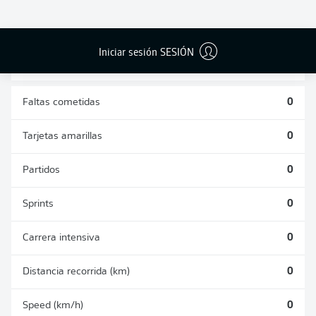
DUELOS
DUELOS
DIVIDIDOS
AÉREOS
GANADOS
GANADOS
0
0
Iniciar sesión SESIÓN
Faltas cometidas
0
Tarjetas amarillas
0
Partidos
0
Sprints
0
Carrera intensiva
0
Distancia recorrida (km)
0
Speed (km/h)
0