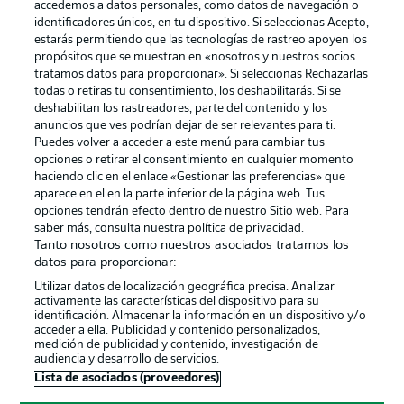
accedemos a datos personales, como datos de navegación o
identificadores únicos, en tu dispositivo. Si seleccionas Acepto,
estarás permitiendo que las tecnologías de rastreo apoyen los
propósitos que se muestran en «nosotros y nuestros socios
tratamos datos para proporcionar». Si seleccionas Rechazarlas
Publicidad
Aviso legal
todas o retiras tu consentimiento, los deshabilitarás. Si se
Gestionar las preferencias
Declaracion de privacidad
deshabilitan los rastreadores, parte del contenido y los
anuncios que ves podrían dejar de ser relevantes para ti.
Canales
Trabajos
Puedes volver a acceder a este menú para cambiar tus
opciones o retirar el consentimiento en cualquier momento
Jugadores
Condiciones de uso
haciendo clic en el enlace «Gestionar las preferencias» que
Sello Editorial
Contacto
aparece en el en la parte inferior de la página web. Tus
opciones tendrán efecto dentro de nuestro Sitio web. Para
saber más, consulta nuestra política de privacidad.
Tanto nosotros como nuestros asociados tratamos los
datos para proporcionar:
Utilizar datos de localización geográfica precisa. Analizar
activamente las características del dispositivo para su
identificación. Almacenar la información en un dispositivo y/o
acceder a ella. Publicidad y contenido personalizados,
medición de publicidad y contenido, investigación de
audiencia y desarrollo de servicios.
© 2026 Bundesliga-Gruppe GmbH
Lista de asociados (proveedores)