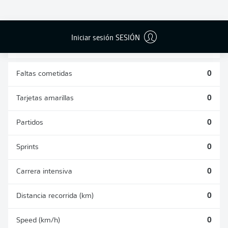
DUELOS
DUELOS
DIVIDIDOS
AÉREOS
GANADOS
GANADOS
0
0
Iniciar sesión SESIÓN
Faltas cometidas
0
Tarjetas amarillas
0
Partidos
0
Sprints
0
Carrera intensiva
0
Distancia recorrida (km)
0
Speed (km/h)
0