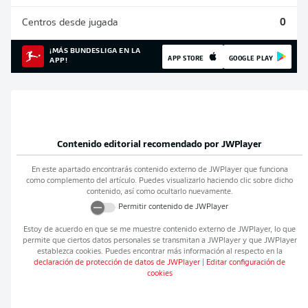
Centros desde jugada
0
¡MÁS BUNDESLIGA EN LA
APP STORE
GOOGLE PLAY
APP!
Contenido editorial recomendado por
JWPlayer
En este apartado encontrarás contenido externo de
JWPlayer
que funciona
como complemento del artículo. Puedes visualizarlo haciendo clic sobre dicho
contenido, así como ocultarlo nuevamente.
Permitir contenido de
JWPlayer
Estoy de acuerdo en que se me muestre contenido externo de
JWPlayer
, lo que
permite que ciertos datos personales se transmitan a
JWPlayer
y que
JWPlayer
establezca cookies. Puedes encontrar más información al respecto en la
declaración de protección de datos de
JWPlayer
|
Editar configuración de
cookies