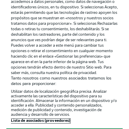
accedemos a datos personales, como datos de navegación o
identificadores únicos, en tu dispositivo. Si seleccionas Acepto,
estarás permitiendo que las tecnologías de rastreo apoyen los
propósitos que se muestran en «nosotros y nuestros socios
tratamos datos para proporcionar». Si seleccionas Rechazarlas
Publicidad
Aviso legal
todas o retiras tu consentimiento, los deshabilitarás. Si se
Gestionar las preferencias
Declaracion de privacidad
deshabilitan los rastreadores, parte del contenido y los
anuncios que ves podrían dejar de ser relevantes para ti.
Canales
Trabajos
Puedes volver a acceder a este menú para cambiar tus
opciones o retirar el consentimiento en cualquier momento
Jugadores
Condiciones de uso
haciendo clic en el enlace «Gestionar las preferencias» que
Sello Editorial
Contacto
aparece en el en la parte inferior de la página web. Tus
opciones tendrán efecto dentro de nuestro Sitio web. Para
saber más, consulta nuestra política de privacidad.
Tanto nosotros como nuestros asociados tratamos los
datos para proporcionar:
Utilizar datos de localización geográfica precisa. Analizar
activamente las características del dispositivo para su
identificación. Almacenar la información en un dispositivo y/o
acceder a ella. Publicidad y contenido personalizados,
medición de publicidad y contenido, investigación de
audiencia y desarrollo de servicios.
© 2026 Bundesliga-Gruppe GmbH
Lista de asociados (proveedores)