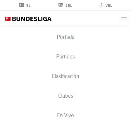
2BL
BL
VBL
KARIM
Portada
COULIBALY
31
Partidos
Clasificación
DEFENSA
Clubes
WERDER BREMEN
ESTADÍSTICAS TEMPORADA 2026/2027
GOLES
COMPA
En Vivo