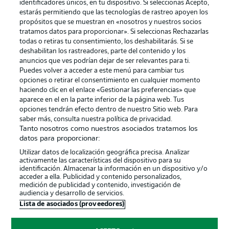
identificadores únicos, en tu dispositivo. Si seleccionas Acepto,
estarás permitiendo que las tecnologías de rastreo apoyen los
propósitos que se muestran en «nosotros y nuestros socios
tratamos datos para proporcionar». Si seleccionas Rechazarlas
Publicidad
Aviso legal
todas o retiras tu consentimiento, los deshabilitarás. Si se
Gestionar las preferencias
Declaracion de privacidad
deshabilitan los rastreadores, parte del contenido y los
anuncios que ves podrían dejar de ser relevantes para ti.
Canales
Trabajos
Puedes volver a acceder a este menú para cambiar tus
opciones o retirar el consentimiento en cualquier momento
Jugadores
Condiciones de uso
haciendo clic en el enlace «Gestionar las preferencias» que
Sello Editorial
Contacto
aparece en el en la parte inferior de la página web. Tus
opciones tendrán efecto dentro de nuestro Sitio web. Para
saber más, consulta nuestra política de privacidad.
Tanto nosotros como nuestros asociados tratamos los
datos para proporcionar:
Utilizar datos de localización geográfica precisa. Analizar
activamente las características del dispositivo para su
identificación. Almacenar la información en un dispositivo y/o
acceder a ella. Publicidad y contenido personalizados,
medición de publicidad y contenido, investigación de
audiencia y desarrollo de servicios.
© 2026 Bundesliga-Gruppe GmbH
Lista de asociados (proveedores)
Elegir idioma