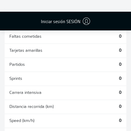
DUELOS
DUELOS
DIVIDIDOS
AÉREOS
GANADOS
GANADOS
0
0
Iniciar sesión SESIÓN
Faltas cometidas
0
Tarjetas amarillas
0
Partidos
0
Sprints
0
Carrera intensiva
0
Distancia recorrida (km)
0
Speed (km/h)
0