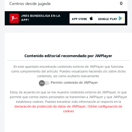
Centros desde jugada
0
¡MÁS BUNDESLIGA EN LA
APP STORE
GOOGLE PLAY
APP!
Contenido editorial recomendado por
JWPlayer
En este apartado encontrarás contenido externo de
JWPlayer
que funciona
como complemento del artículo. Puedes visualizarlo haciendo clic sobre dicho
contenido, así como ocultarlo nuevamente.
Permitir contenido de
JWPlayer
Estoy de acuerdo en que se me muestre contenido externo de
JWPlayer
, lo que
permite que ciertos datos personales se transmitan a
JWPlayer
y que
JWPlayer
establezca cookies. Puedes encontrar más información al respecto en la
declaración de protección de datos de
JWPlayer
|
Editar configuración de
cookies