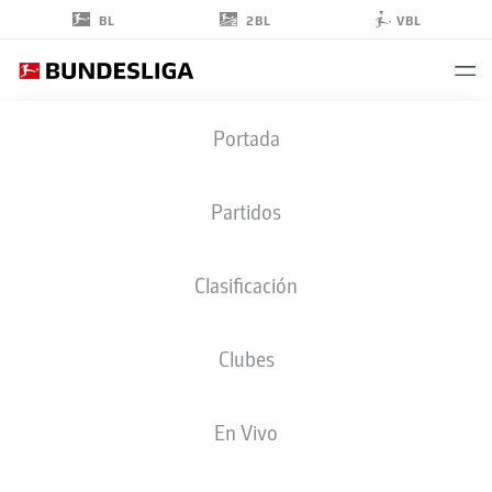
2BL
BL
VBL
JULIEN
Portada
FRIEDRICH
38
Partidos
Clasificación
DELANTERO
Clubes
UNION BERLIN
ESTADÍSTICAS TEMPORADA 2026/2027
GOLES
COMPA
En Vivo