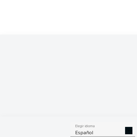
Competition
Bundesliga
Season
2026/2027
ESTA
Elegir idioma
DUELOS
DUE
DIVIDIDOS
AÉR
Español
GANADOS
GANA