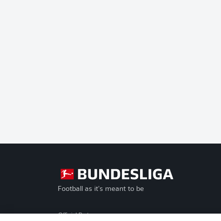
Football as it's meant to be
Official Partners