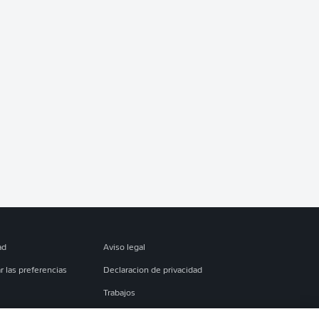
ad
Aviso legal
r las preferencias
Declaracion de privacidad
Trabajos
es
Condiciones de uso