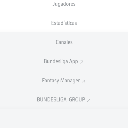
Jugadores
NACIÓN
06.01.2009
DEU
, GHA
17 AÑOS
Estadísticas
Canales
Bundesliga App
Fantasy Manager
DÍSTICAS TEMPORADA 2026
BUNDESLIGA-GROUP
Faltas cometidas
LOS
EOS
DOS