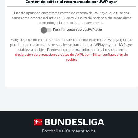
Contenido editorial recomendado por
JWPlayer
En este apartado encontrarás contenido externo de
JWPlayer
que funciona
como complemento del artículo. Puedes visualizarlo haciendo clic sobre dicho
contenido, así como ocultarlo nuevamente.
Permitir contenido de
JWPlayer
Estoy de acuerdo en que se me muestre contenido externo de
JWPlayer
, lo que
permite que ciertos datos personales se transmitan a
JWPlayer
y que
JWPlayer
establezca cookies. Puedes encontrar más información al respecto en la
declaración de protección de datos de
JWPlayer
|
Editar configuración de
cookies
Football as it's meant to be