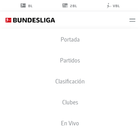
2BL
BL
VBL
FRANCK
Portada
EVINA
15
Partidos
Clasificación
DELANTERO
Clubes
HANNOVER
ESTADÍSTICAS TEMPORADA 2022/2023
GOLES
En Vivo