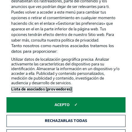
Gestionar las preferencias
Declaracion de privacidad
deshabilitan los rastreadores, parte del contenido y los
anuncios que ves podrían dejar de ser relevantes para ti.
Canales
Trabajos
Puedes volver a acceder a este menú para cambiar tus
opciones o retirar el consentimiento en cualquier momento
Jugadores
Condiciones de uso
haciendo clic en el enlace «Gestionar las preferencias» que
Sello Editorial
Contacto
aparece en el en la parte inferior de la página web. Tus
opciones tendrán efecto dentro de nuestro Sitio web. Para
saber más, consulta nuestra política de privacidad.
Tanto nosotros como nuestros asociados tratamos los
datos para proporcionar:
Utilizar datos de localización geográfica precisa. Analizar
activamente las características del dispositivo para su
identificación. Almacenar la información en un dispositivo y/o
acceder a ella. Publicidad y contenido personalizados,
medición de publicidad y contenido, investigación de
audiencia y desarrollo de servicios.
© 2026 Bundesliga-Gruppe GmbH
Lista de asociados (proveedores)
Elegir idioma
ACEPTO
Español
RECHAZARLAS TODAS
Modo