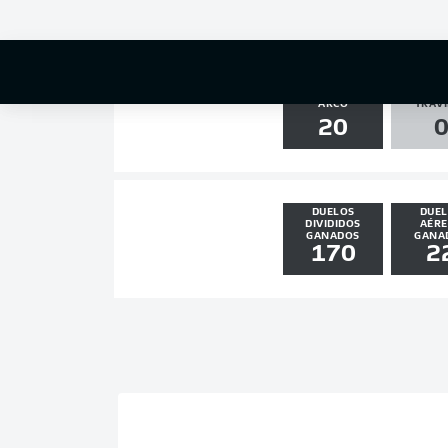
6
0
DISPAROS AL
PALO
ARCO
TRAVI
20
DUELOS
DUE
DIVIDIDOS
AÉR
GANADOS
GANA
170
2