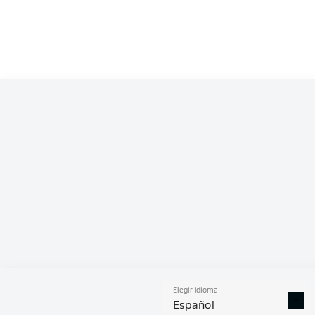
Competition
Bundesliga 2
Season
2025/2026
ESTA
Elegir idioma
GOLES
ASISTENCIAS
PENA
Español