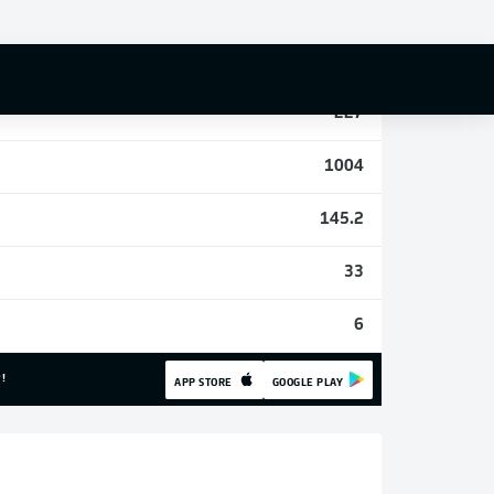
2
20
227
1004
145.2
33
6
!
APP STORE
GOOGLE PLAY