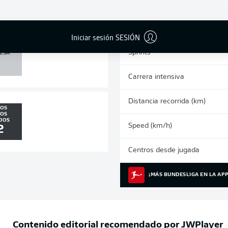
0
0
Tarjetas amarillas
Partidos
Iniciar sesión SESIÓN
 /
Sprints
ESA
0
Carrera intensiva
Distancia recorrida (km)
LOS
EOS
DOS
Speed (km/h)
2
Centros desde jugada
¡MÁS BUNDESLIGA EN LA APP
Contenido editorial recomendado por
JWPlayer