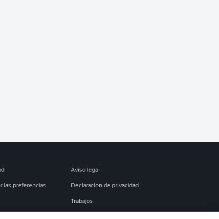
ad
Aviso legal
r las preferencias
Declaracion de privacidad
Trabajos
es
Condiciones de uso