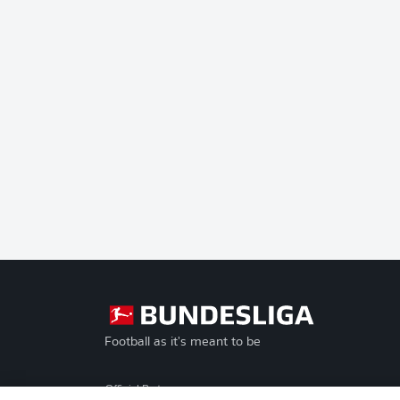
Football as it's meant to be
Official Partners