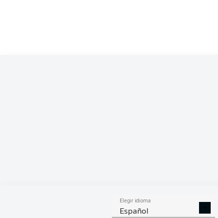
Competition
Bundesliga
Season
2026/2027
ESTA
Elegir idioma
DUELOS
DUE
DIVIDIDOS
AÉR
Español
GANADOS
GANA