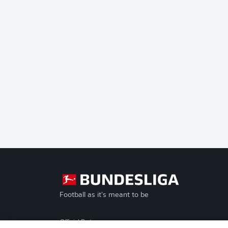
Football as it's meant to be
Official Partners