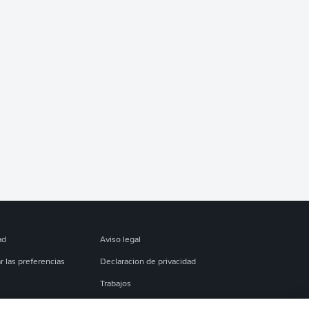
ad
Aviso legal
r las preferencias
Declaracion de privacidad
Trabajos
es
Condiciones de uso