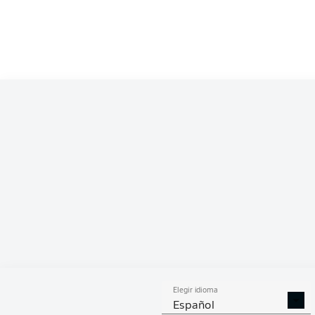
Competition
Bundesliga
Season
2026/2027
ESTA
Elegir idioma
DUELOS
DUE
DIVIDIDOS
AÉR
Español
GANADOS
GANA